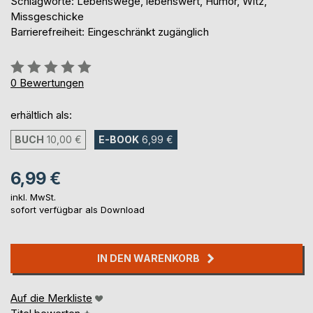
Schlagworte: Lebenswege, lebenswert, Humor, Witz,
Missgeschicke
Barrierefreiheit: Eingeschränkt zugänglich
Bewertung::
0%
0
Bewertungen
erhältlich als:
BUCH
10,00 €
E-BOOK
6,99 €
6,99 €
inkl. MwSt.
sofort verfügbar als Download
IN DEN WARENKORB
Auf die Merkliste