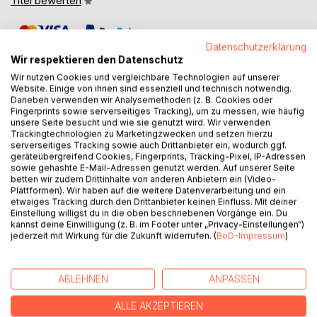
Titel bewerten
Datenschutzerklärung
Wir respektieren den Datenschutz
Wir nutzen Cookies und vergleichbare Technologien auf unserer
Website. Einige von ihnen sind essenziell und technisch notwendig.
Daneben verwenden wir Analysemethoden (z. B. Cookies oder
BESCHREIBUNG
Fingerprints sowie serverseitiges Tracking), um zu messen, wie häufig
unsere Seite besucht und wie sie genutzt wird. Wir verwenden
Trackingtechnologien zu Marketingzwecken und setzen hierzu
serverseitiges Tracking sowie auch Drittanbieter ein, wodurch ggf.
Wir hinterlassen Spuren, doch viele verblassen irgendwann.
geräteübergreifend Cookies, Fingerprints, Tracking-Pixel, IP-Adressen
Doch wie bleibt Erinnerung lebendig? Was kann den
sowie gehashte E-Mail-Adressen genutzt werden. Auf unserer Seite
Augenblick vor dem Vergehen bewahren? Günter Bosien
betten wir zudem Drittinhalte von anderen Anbietern ein (Video-
Plattformen). Wir haben auf die weitere Datenverarbeitung und ein
hat Worte gefunden, um diese Spuren zu sichern, um
etwaiges Tracking durch den Drittanbieter keinen Einfluss. Mit deiner
Wege nachvollziehbar zu machen. Manchmal sind es die
Einstellung willigst du in die oben beschriebenen Vorgänge ein. Du
kleinen, die alltäglichen Dinge, die unsere Erinnerung
kannst deine Einwilligung (z. B. im Footer unter „Privacy-Einstellungen“)
jederzeit mit Wirkung für die Zukunft widerrufen. (
BoD-Impressum
)
ausmachen. Was ein ganzes Leben bleibt, sind kleine
Symphonien, heißt es in einem Schlagertext. Solche
kleinen Symphonien stehen in diesem Buch. Sie sollen dem
ABLEHNEN
ANPASSEN
Leser Vergnügen bereiten. Manch einer wird sich aber
auch ertappt fühlen, sich an eigene Missgeschicke
ALLE AKZEPTIEREN
erinnern. Glücklich wer am Ende sagen kann: Ich bereue