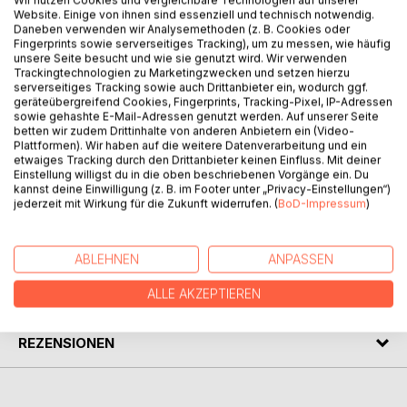
Wir nutzen Cookies und vergleichbare Technologien auf unserer
Website. Einige von ihnen sind essenziell und technisch notwendig.
Daneben verwenden wir Analysemethoden (z. B. Cookies oder
Fingerprints sowie serverseitiges Tracking), um zu messen, wie häufig
unsere Seite besucht und wie sie genutzt wird. Wir verwenden
BESCHREIBUNG
Trackingtechnologien zu Marketingzwecken und setzen hierzu
serverseitiges Tracking sowie auch Drittanbieter ein, wodurch ggf.
geräteübergreifend Cookies, Fingerprints, Tracking-Pixel, IP-Adressen
Im dritten Band der "Lukas-Reihe" geht es um
sowie gehashte E-Mail-Adressen genutzt werden. Auf unserer Seite
betten wir zudem Drittinhalte von anderen Anbietern ein (Video-
Nebelträume. Eine schwarze Katze und eine Eule spielen
Plattformen). Wir haben auf die weitere Datenverarbeitung und ein
hierbei eine wesentliche Rolle. Mehr soll an dieser Stelle
etwaiges Tracking durch den Drittanbieter keinen Einfluss. Mit deiner
jedoch nicht verraten werden. Eulen schätzen
Einstellung willigst du in die oben beschriebenen Vorgänge ein. Du
kannst deine Einwilligung (z. B. im Footer unter „Privacy-Einstellungen“)
Geschwätzigkeit zu keinem Zeitpunkt.
jederzeit mit Wirkung für die Zukunft widerrufen. (
BoD-Impressum
)
AUTOR/IN
ABLEHNEN
ANPASSEN
PRESSESTIMMEN
ALLE AKZEPTIEREN
REZENSIONEN