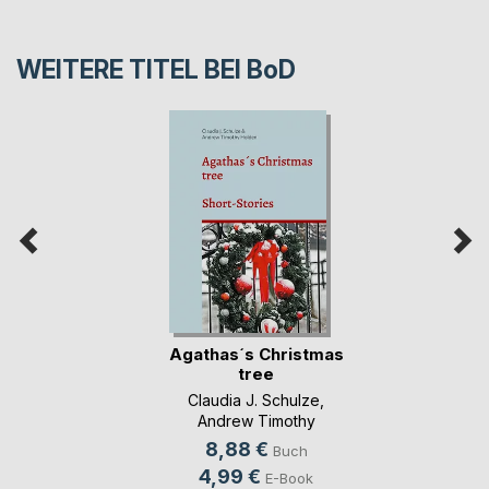
WEITERE TITEL BEI
BoD
Agathas´s Christmas
tree
Claudia J. Schulze
,
Andrew Timothy
Holden
, ...
8,88 €
Buch
4,99 €
E-Book