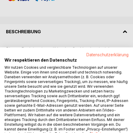
BESCHREIBUNG
Dieses Buch ist ein erzählendes Sachbuch, mit vielen
wertvollen Gedanken zum Leben und zur Ernährung der
Datenschutzerklärung
Wir respektieren den Datenschutz
heutigen Zeit. Das Buch lädt ein, über den Tellerrand zu
blicken!
Wir nutzen Cookies und vergleichbare Technologien auf unserer
Website. Einige von ihnen sind essenziell und technisch notwendig.
Daneben verwenden wir Analysemethoden (z. B. Cookies oder
Jeder, ob krank oder gesund, ob vegan oder Allesesser,
Fingerprints sowie serverseitiges Tracking), um zu messen, wie häufig
kann sich umfassend informieren, wie einfach es sein kann,
unsere Seite besucht und wie sie genutzt wird. Wir verwenden
Trackingtechnologien zu Marketingzwecken und setzen hierzu
die Vitalität zu erhalten und dem Leben mit genügend
serverseitiges Tracking sowie auch Drittanbieter ein, wodurch ggf.
Energie zu begegnen!
geräteübergreifend Cookies, Fingerprints, Tracking-Pixel, IP-Adressen
sowie gehashte E-Mail-Adressen genutzt werden. Auf unserer Seite
betten wir zudem Drittinhalte von anderen Anbietern ein (Video-
Nebel im Kopf geht zurück auf die englischen Worte: Brain
Plattformen). Wir haben auf die weitere Datenverarbeitung und ein
Fog.
etwaiges Tracking durch den Drittanbieter keinen Einfluss. Mit deiner
Ernährung kann Kraft geben, aber auch nehmen. Brain Fog
Einstellung willigst du in die oben beschriebenen Vorgänge ein. Du
kannst deine Einwilligung (z. B. im Footer unter „Privacy-Einstellungen“)
ist ein Symptom davon.