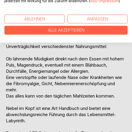
jederzeit mit Wirkung für die Zukunft widerrufen. (
BoD-Impressum
)
Dieses Buch bietet Fakten, Erfahrungen, Hilfestellungen
und Lösungen für den Menschen, der durch seine täglichen
ABLEHNEN
ANPASSEN
Mahlzeiten energielos, träge und vielleicht sogar krank
geworden ist.
ALLE AKZEPTIEREN
Unterschiedliche Symptome kennzeichnen eine
Unverträglichkeit verschiedenster Nahrungsmittel:
Ob lähmende Müdigkeit direkt nach dem Essen mit hohem
Puls, Magendruck, eventuell mit einem Blähbauch,
Durchfälle, Energiemangel oder Allergien.
Eine verstopfte oder laufende Nase oder Krankheiten wie
die Fibromyalgie, Gicht, Nebennierenerschöpfung und
mehr.
Das alles kann von den täglichen Mahlzeiten kommen.
Nebel im Kopf ist eine Art Handbuch und bietet eine
abwechslungsreiche Führung durch das Lebensmittel-
Labyrinth.