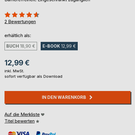
Bewertung::
90%
2
Bewertungen
erhältlich als:
BUCH
18,90 €
E-BOOK
12,99 €
12,99 €
inkl. MwSt.
sofort verfügbar als Download
IN DEN WARENKORB
Auf die Merkliste
Titel bewerten