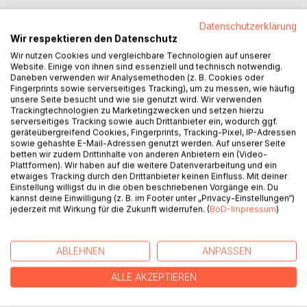
Datenschutzerklärung
Wir respektieren den Datenschutz
BESCHREIBUNG
Wir nutzen Cookies und vergleichbare Technologien auf unserer
Website. Einige von ihnen sind essenziell und technisch notwendig.
Daneben verwenden wir Analysemethoden (z. B. Cookies oder
Im vorliegenden Buch wird dargelegt, wie die
Fingerprints sowie serverseitiges Tracking), um zu messen, wie häufig
Übersetzungsagenturen Verschwiegenheitsvereinbarungen
unsere Seite besucht und wie sie genutzt wird. Wir verwenden
mit den linguistischen Fachkräften zum eigenen Vorteil und
Trackingtechnologien zu Marketingzwecken und setzen hierzu
serverseitiges Tracking sowie auch Drittanbieter ein, wodurch ggf.
weit über ein ausgewogenes Ziel hinaus ausweiten,
geräteübergreifend Cookies, Fingerprints, Tracking-Pixel, IP-Adressen
vorschreiben und verwenden.
sowie gehashte E-Mail-Adressen genutzt werden. Auf unserer Seite
Anhang 1 enthält das Beispiel eines Confidentiality
betten wir zudem Drittinhalte von anderen Anbietern ein (Video-
Plattformen). Wir haben auf die weitere Datenverarbeitung und ein
Agreements.
etwaiges Tracking durch den Drittanbieter keinen Einfluss. Mit deiner
Anhang 2 enthält das Beispiel eines Confidentiality and Data
Einstellung willigst du in die oben beschriebenen Vorgänge ein. Du
Protection Agreements.
kannst deine Einwilligung (z. B. im Footer unter „Privacy-Einstellungen“)
jederzeit mit Wirkung für die Zukunft widerrufen. (
BoD-Impressum
)
Anhang 3 enthält einige Beispiele von Jobangeboten als
Anschauungsmaterial.
Im Epilog wird darauf hingewiesen, dass, abusus non tollit
ABLEHNEN
ANPASSEN
usum sed confirmat substantiam.
ALLE AKZEPTIEREN
AUTOR/IN