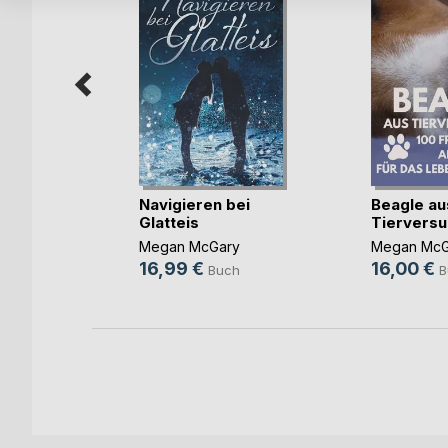
en Eyes
Navigieren bei
Beagle au
Glatteis
Tiervers
Megan McGary
Megan McG
h
16,99 €
16,00 €
Buch
B
ok