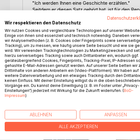
"Ich werden Ihnen eine Geschichte erzählen."
Seitdem er diesen Satz gehört hat, ist für den Rep
Es ist die Geschichte von Mary und Nick und dem G
Datenschutzerk
außergewöhnlichen Liebe, höchstem Glück, hässl
Wir respektieren den Datenschutz
Verlust.
Wir nutzen Cookies und vergleichbare Technologien auf unserer Website
Einige von ihnen sind essenziell und technisch notwendig. Daneben ver
wir Analysemethoden (z. B. Cookies oder Fingerprints sowie serverseitig
Für jeden von uns gibt es irgendwo den einen Mens
Tracking), um zu messen, wie häufig unsere Seite besucht und wie sie ge
wird. Wir verwenden Trackingtechnologien zu Marketingzwecken und se
Jemand, der sein Leben für dich geben würde.
hierzu serverseitiges Tracking sowie auch Drittanbieter ein, wodurch ggf.
geräteübergreifend Cookies, Fingerprints, Tracking-Pixel, IP-Adressen s
Jemand, der dich bis zum letzten Atemzug verteidi
gehashte E-Mail-Adressen genutzt werden. Auf unserer Seite betten wir
Jemand, der dich bis zum letzten Blutstropfen lieb
Drittinhalte von anderen Anbietern ein (Video-Plattformen). Wir haben auf
weitere Datenverarbeitung und ein etwaiges Tracking durch den Drittanbi
keinen Einfluss. Mit deiner Einstellung willigst du in die oben beschriebe
Doch was ist, wenn man keine Zukunft hat?
Vorgänge ein. Du kannst deine Einwilligung (z. B. im Footer unter „Privacy-
Einstellungen“) jederzeit mit Wirkung für die Zukunft widerrufen. (
BoD-
Impressum
)
WEITERE TITEL BEI
Bo
ABLEHNEN
ANPASSEN
ALLE AKZEPTIEREN