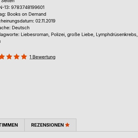
 Seiten
N-13: 9783748199601
lag: Books on Demand
cheinungsdatum: 02.11.2019
ache: Deutsch
lagworte: Liebesroman, Polizei, große Liebe, Lymphdrüsenkrebs,
u
ertung::
1
Bewertung
%
TIMMEN
REZENSIONEN