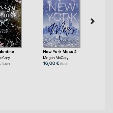
alentine
New York Mess 2
New 
cGary
Megan McGary
Megan
€
16,00 €
15,0
Buch
Buch