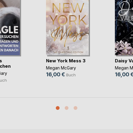
s
New York Mess 3
Daisy V
uchen
Megan McGary
Megan M
ary
16,00 €
16,00 
Buch
uch