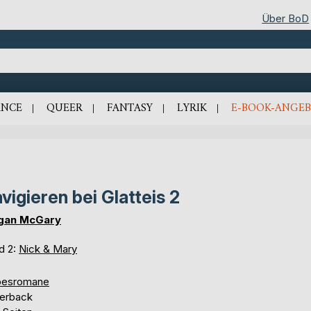
Über BoD
NCE
QUEER
FANTASY
LYRIK
E-BOOK-ANGEB
vigieren bei Glatteis 2
gan McGary
d 2:
Nick & Mary
besromane
erback