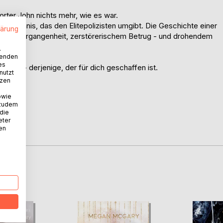
orter John nichts mehr, wie es war.
eheimnis, das den Elitepolizisten umgibt. Die Geschichte einer
lärung
icher Vergangenheit, zerstörerischem Betrug - und drohendem
.
wenden
es
chen - derjenige, der für dich geschaffen ist.
nutzt
tzen
owie
gt.
 zudem
t.
 die
eter
nen
D