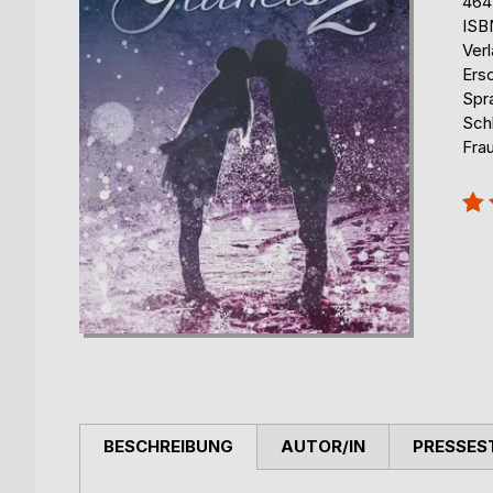
464
ISB
Ver
Ers
Spr
Sch
Fra
Bew
100
BESCHREIBUNG
AUTOR/IN
PRESSES