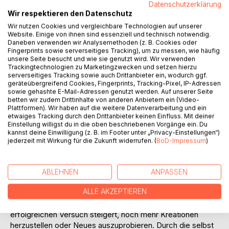
Datenschutzerklärung
Wir respektieren den Datenschutz
BESCHREIBUNG
Wir nutzen Cookies und vergleichbare Technologien auf unserer
Website. Einige von ihnen sind essenziell und technisch notwendig.
Daneben verwenden wir Analysemethoden (z. B. Cookies oder
Fingerprints sowie serverseitiges Tracking), um zu messen, wie häufig
Naturkosmetik erfreut sich immer grösser werdender
unsere Seite besucht und wie sie genutzt wird. Wir verwenden
Beliebtheit.
Trackingtechnologien zu Marketingzwecken und setzen hierzu
serverseitiges Tracking sowie auch Drittanbieter ein, wodurch ggf.
geräteübergreifend Cookies, Fingerprints, Tracking-Pixel, IP-Adressen
Wer die Freude an selbst hergestellter Kosmetik entdeckt,
sowie gehashte E-Mail-Adressen genutzt werden. Auf unserer Seite
spart dadurch zudem noch Geld. Ausserdem enthält selbst
betten wir zudem Drittinhalte von anderen Anbietern ein (Video-
gemachte Kosmetik im Gegensatz zu entwickelten
Plattformen). Wir haben auf die weitere Datenverarbeitung und ein
etwaiges Tracking durch den Drittanbieter keinen Einfluss. Mit deiner
Massenprodukten keine Zusatzstoffe, Mikroplastik, oder
Einstellung willigst du in die oben beschriebenen Vorgänge ein. Du
andere Schadstoffe, da die Zutaten individuell bestimmt
kannst deine Einwilligung (z. B. im Footer unter „Privacy-Einstellungen“)
werden können.
jederzeit mit Wirkung für die Zukunft widerrufen. (
BoD-Impressum
)
Sie erfahren in diesem Buch fundamentales Basiswissen
über echte Naturkosmetik. Es vermittelt sämtliches Wissen
ABLEHNEN
ANPASSEN
über Bestandteile, Grundzutaten und die Wirkung sowie
ALLE AKZEPTIEREN
Anwendung heilender Kräuter und ätherischer Öle.
Sie werden sehen, wie sich ihre Motivation nach jedem
erfolgreichen Versuch steigert, noch mehr Kreationen
herzustellen oder Neues auszuprobieren. Durch die selbst