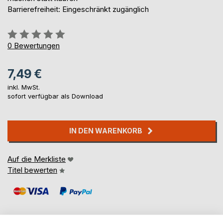
Barrierefreiheit: Eingeschränkt zugänglich
Bewertung::
0%
0
Bewertungen
7,49 €
inkl. MwSt.
sofort verfügbar als Download
IN DEN WARENKORB
Auf die Merkliste
Titel bewerten