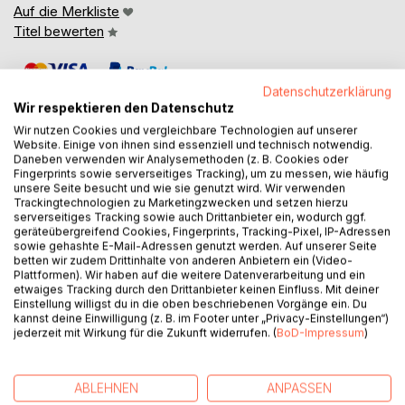
Auf die Merkliste
Titel bewerten
Datenschutzerklärung
Wir respektieren den Datenschutz
Wir nutzen Cookies und vergleichbare Technologien auf unserer
Website. Einige von ihnen sind essenziell und technisch notwendig.
Daneben verwenden wir Analysemethoden (z. B. Cookies oder
BESCHREIBUNG
Fingerprints sowie serverseitiges Tracking), um zu messen, wie häufig
unsere Seite besucht und wie sie genutzt wird. Wir verwenden
Trackingtechnologien zu Marketingzwecken und setzen hierzu
serverseitiges Tracking sowie auch Drittanbieter ein, wodurch ggf.
Inas Mariam Al Naqib öffnet die Tür zu einem Leben im
geräteübergreifend Cookies, Fingerprints, Tracking-Pixel, IP-Adressen
Einklang mit der Natur und lädt ein, die verborgenen
sowie gehashte E-Mail-Adressen genutzt werden. Auf unserer Seite
Schätze der Selbstheilung zu entdecken. In einer von
betten wir zudem Drittinhalte von anderen Anbietern ein (Video-
Plattformen). Wir haben auf die weitere Datenverarbeitung und ein
Hektik und Stress geprägten Welt sehnen sich viele
etwaiges Tracking durch den Drittanbieter keinen Einfluss. Mit deiner
Menschen nach einem Weg zurück zu natürlicher
Einstellung willigst du in die oben beschriebenen Vorgänge ein. Du
Gesundheit und innerem Gleichgewicht. Diese Trilogie ist
kannst deine Einwilligung (z. B. im Footer unter „Privacy-Einstellungen“)
jederzeit mit Wirkung für die Zukunft widerrufen. (
BoD-Impressum
)
mehr als eine Sammlung von Büchern - sie ist ein
Wegweiser zu einem erfüllten und gesunden Leben.
Geprägt von persönlichen Herausforderungen und
ABLEHNEN
ANPASSEN
tiefgreifenden Verlusten hat Inas Mariam Al Naqib einen