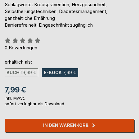
Schlagworte: Krebsprävention, Herzgesundheit,
Selbstheilungstechniken, Diabetesmanagement,
ganzheitliche Ernährung
Barrierefreiheit: Eingeschränkt zugänglich
Bewertung::
0%
0
Bewertungen
erhältlich als:
BUCH
19,99 €
E-BOOK
7,99 €
7,99 €
inkl. MwSt.
sofort verfügbar als Download
IN DEN WARENKORB