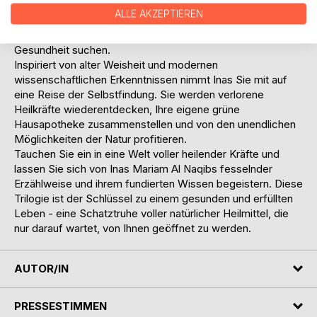
Weg gefunden, der sie zu den Wurzeln der Heilung
ALLE AKZEPTIEREN
zurückführt. Ihre Bücher sind ein Aufruf zur Selbstheilung
und ein Wegweiser für alle, die nach alternativen Wegen zur
Gesundheit suchen.
Inspiriert von alter Weisheit und modernen
wissenschaftlichen Erkenntnissen nimmt Inas Sie mit auf
eine Reise der Selbstfindung. Sie werden verlorene
Heilkräfte wiederentdecken, Ihre eigene grüne
Hausapotheke zusammenstellen und von den unendlichen
Möglichkeiten der Natur profitieren.
Tauchen Sie ein in eine Welt voller heilender Kräfte und
lassen Sie sich von Inas Mariam Al Naqibs fesselnder
Erzählweise und ihrem fundierten Wissen begeistern. Diese
Trilogie ist der Schlüssel zu einem gesunden und erfüllten
Leben - eine Schatztruhe voller natürlicher Heilmittel, die
nur darauf wartet, von Ihnen geöffnet zu werden.
AUTOR/IN
PRESSESTIMMEN