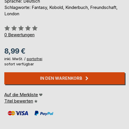
Sprache: Deutsch
Schlagworte: Fantasy, Kobold, Kinderbuch, Freundschaft,
London
Bewertung::
0%
0
Bewertungen
8,99 €
inkl. MwSt. /
portofrei
sofort verfügbar
IN DEN WARENKORB
Auf die Merkliste
Titel bewerten