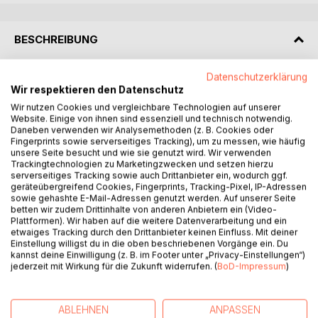
BESCHREIBUNG
Datenschutzerklärung
Nie hätte sich der zehnjährige Nathan vorstellen können,
Wir respektieren den Datenschutz
dass es wirklich Kobolde gibt. Doch als eines Morgens der
Wir nutzen Cookies und vergleichbare Technologien auf unserer
kleine Kobold Tengu vor ihm steht, verändert sich sein
Website. Einige von ihnen sind essenziell und technisch notwendig.
ganzes Leben. Nathan hat nun einen echten Freund an
Daneben verwenden wir Analysemethoden (z. B. Cookies oder
seiner Seite und schlittert schon bald von einem Abenteuer
Fingerprints sowie serverseitiges Tracking), um zu messen, wie häufig
unsere Seite besucht und wie sie genutzt wird. Wir verwenden
ins nächste. Doch damit nicht genug: Kobold Tengu hat
Trackingtechnologien zu Marketingzwecken und setzen hierzu
einen Spezialauftrag und nimmt Nathan mit auf eine ganz
serverseitiges Tracking sowie auch Drittanbieter ein, wodurch ggf.
große Reise.
geräteübergreifend Cookies, Fingerprints, Tracking-Pixel, IP-Adressen
sowie gehashte E-Mail-Adressen genutzt werden. Auf unserer Seite
betten wir zudem Drittinhalte von anderen Anbietern ein (Video-
Witziges Kobold-Abenteuer für Kinder ab 8 Jahren, das
Plattformen). Wir haben auf die weitere Datenverarbeitung und ein
unter anderem in der Welt-Metropole London spielt. Die
etwaiges Tracking durch den Drittanbieter keinen Einfluss. Mit deiner
wichtigsten Sehenswürdigkeiten wie Buckingham Palast,
Einstellung willigst du in die oben beschriebenen Vorgänge ein. Du
kannst deine Einwilligung (z. B. im Footer unter „Privacy-Einstellungen“)
Big Ben und Piccadilly Circus werden kurz kindgerecht
jederzeit mit Wirkung für die Zukunft widerrufen. (
BoD-Impressum
)
beschrieben.
Diese Taschenbuch-Ausgabe wurde im Oktober 2020
ABLEHNEN
ANPASSEN