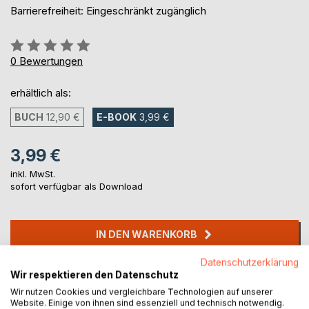
Barrierefreiheit: Eingeschränkt zugänglich
Bewertung::
0%
0
Bewertungen
erhältlich als:
BUCH
12,90 €
E-BOOK
3,99 €
3,99 €
inkl. MwSt.
sofort verfügbar als Download
IN DEN WARENKORB
Datenschutzerklärung
Auf die Merkliste
Wir respektieren den Datenschutz
Titel bewerten
Wir nutzen Cookies und vergleichbare Technologien auf unserer
Website. Einige von ihnen sind essenziell und technisch notwendig.