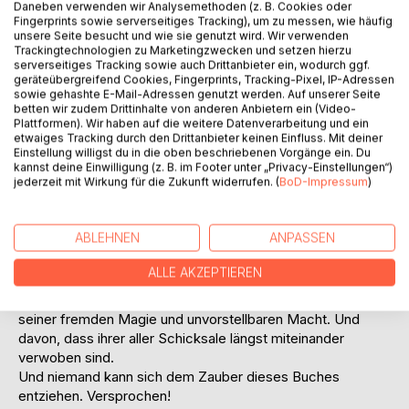
Daneben verwenden wir Analysemethoden (z. B. Cookies oder
Fingerprints sowie serverseitiges Tracking), um zu messen, wie häufig
unsere Seite besucht und wie sie genutzt wird. Wir verwenden
Trackingtechnologien zu Marketingzwecken und setzen hierzu
serverseitiges Tracking sowie auch Drittanbieter ein, wodurch ggf.
geräteübergreifend Cookies, Fingerprints, Tracking-Pixel, IP-Adressen
sowie gehashte E-Mail-Adressen genutzt werden. Auf unserer Seite
betten wir zudem Drittinhalte von anderen Anbietern ein (Video-
BESCHREIBUNG
Plattformen). Wir haben auf die weitere Datenverarbeitung und ein
etwaiges Tracking durch den Drittanbieter keinen Einfluss. Mit deiner
Einstellung willigst du in die oben beschriebenen Vorgänge ein. Du
Ein Junge begegnet im Traum einer Hexe. Er erwacht und
kannst deine Einwilligung (z. B. im Footer unter „Privacy-Einstellungen“)
jederzeit mit Wirkung für die Zukunft widerrufen. (
BoD-Impressum
)
ihm wird bewusst, dass er sie kennt. Ein Mädchen und sein
Großvater suchen vor der australischen Küste das
legendäre Mahagonischiff. Zwei Geschwister verlieren sich
ABLEHNEN
ANPASSEN
in der Felsenstadt Petra in Jordanien. Eine
Wissenschaftlerin am CERN in Genf versucht ein Portal in
ALLE AKZEPTIEREN
eine fremde Welt zu öffnen.
Keiner von ihnen ahnt etwas vom Stein von Samah. Von
seiner fremden Magie und unvorstellbaren Macht. Und
davon, dass ihrer aller Schicksale längst miteinander
verwoben sind.
Und niemand kann sich dem Zauber dieses Buches
entziehen. Versprochen!