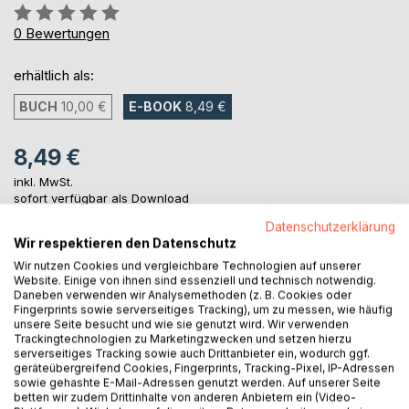
Bewertung::
0%
0
Bewertungen
erhältlich als:
BUCH
10,00 €
E-BOOK
8,49 €
8,49 €
inkl. MwSt.
sofort verfügbar als Download
Datenschutzerklärung
Wir respektieren den Datenschutz
IN DEN WARENKORB
Wir nutzen Cookies und vergleichbare Technologien auf unserer
Website. Einige von ihnen sind essenziell und technisch notwendig.
Daneben verwenden wir Analysemethoden (z. B. Cookies oder
Fingerprints sowie serverseitiges Tracking), um zu messen, wie häufig
Auf die Merkliste
unsere Seite besucht und wie sie genutzt wird. Wir verwenden
Titel bewerten
Trackingtechnologien zu Marketingzwecken und setzen hierzu
serverseitiges Tracking sowie auch Drittanbieter ein, wodurch ggf.
geräteübergreifend Cookies, Fingerprints, Tracking-Pixel, IP-Adressen
sowie gehashte E-Mail-Adressen genutzt werden. Auf unserer Seite
betten wir zudem Drittinhalte von anderen Anbietern ein (Video-