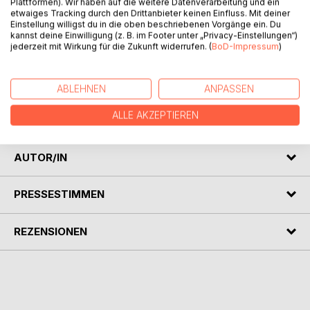
Plattformen). Wir haben auf die weitere Datenverarbeitung und ein
etwaiges Tracking durch den Drittanbieter keinen Einfluss. Mit deiner
Einstellung willigst du in die oben beschriebenen Vorgänge ein. Du
kannst deine Einwilligung (z. B. im Footer unter „Privacy-Einstellungen“)
jederzeit mit Wirkung für die Zukunft widerrufen. (
BoD-Impressum
)
BESCHREIBUNG
Gedichte in Berner (Schweizer) Mundart. Mit Humor, zum
ABLEHNEN
ANPASSEN
Nachdenken aber auch Nonsens. Mit Schwarz weiss
ALLE AKZEPTIEREN
Zeichnungen des Verfassers.
AUTOR/IN
PRESSESTIMMEN
REZENSIONEN