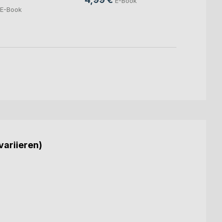
E-Book
7,49
E-Book
variieren)