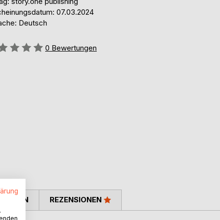
ag: story.one publishing
cheinungsdatum: 07.03.2024
ache: Deutsch
ertung::
0
Bewertungen
lärung
TIMMEN
REZENSIONEN
.
wenden