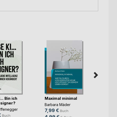
.. Bin ich
Maximal minimal
Inter
signer?
Ratge
Barbara Mäder
yffenegger
Christ
7,99 €
Buch
€
31,9
Buch
4,99 €