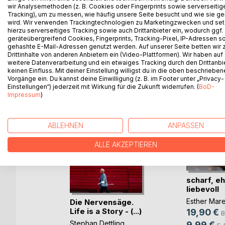
Die besten Streiche des ewigen Lausbubs
wir Analysemethoden (z. B. Cookies oder Fingerprints sowie serverseitig
Tracking), um zu messen, wie häufig unsere Seite besucht und wie sie ge
wird. Wir verwenden Trackingtechnologien zu Marketingzwecken und se
hierzu serverseitiges Tracking sowie auch Drittanbieter ein, wodurch ggf.
geräteübergreifend Cookies, Fingerprints, Tracking-Pixel, IP-Adressen s
gehashte E-Mail-Adressen genutzt werden. Auf unserer Seite betten wir
WEITERE TITEL BEI
Bo
Drittinhalte von anderen Anbietern ein (Video-Plattformen). Wir haben auf
weitere Datenverarbeitung und ein etwaiges Tracking durch den Drittanbi
keinen Einfluss. Mit deiner Einstellung willigst du in die oben beschriebe
Vorgänge ein. Du kannst deine Einwilligung (z. B. im Footer unter „Privacy-
Einstellungen“) jederzeit mit Wirkung für die Zukunft widerrufen. (
BoD-
Impressum
)
ABLEHNEN
ANPASSEN
ALLE AKZEPTIEREN
scharf, eh
liebevoll
Esther Mar
Die Nervensäge.
Life is a Story - (...)
19,90 €
B
Stephan Dettling
9,99 €
ch