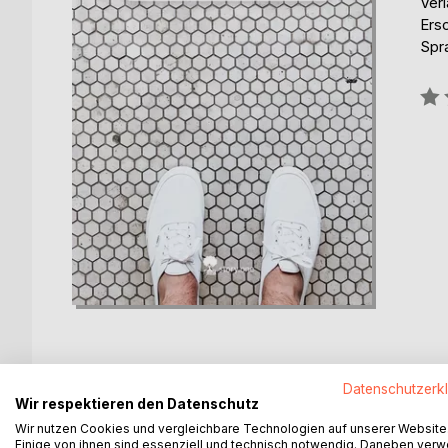
Verl
Ers
Spr
Bew
0%
Datenschutzerk
Wir respektieren den Datenschutz
BESCHREIBUNG
AUTOR/IN
PRESSES
Wir nutzen Cookies und vergleichbare Technologien auf unserer Website
Einige von ihnen sind essenziell und technisch notwendig. Daneben ver