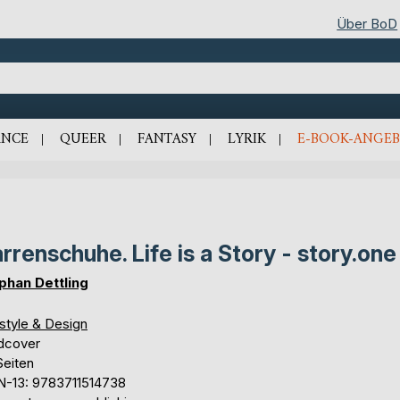
Über BoD
NCE
QUEER
FANTASY
LYRIK
E-BOOK-ANGEB
rrenschuhe. Life is a Story - story.one
phan Dettling
style & Design
dcover
Seiten
N-13: 9783711514738