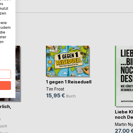
es
nutzt
tzen
owie
 zudem
D
 die
eter
nen
1 gegen 1 Reiseduell
Tim Frost
15,95 €
Buch
rlich,
Liebe KI.
noch De
e
Martin N
uch
27,00 