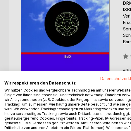
DRM
ISB
Ver
Ers
Spr
Sch
Barr
Bew
0%
erhä
Datenschutzerk
Wir respektieren den Datenschutz
Wir nutzen Cookies und vergleichbare Technologien auf unserer Website
Einige von ihnen sind essenziell und technisch notwendig. Daneben ver
wir Analysemethoden (z. B. Cookies oder Fingerprints sowie serverseitig
Tracking), um zu messen, wie häufig unsere Seite besucht und wie sie ge
BESCHREIBUNG
AUTOR/IN
PRESSES
wird. Wir verwenden Trackingtechnologien zu Marketingzwecken und se
hierzu serverseitiges Tracking sowie auch Drittanbieter ein, wodurch ggf.
geräteübergreifend Cookies, Fingerprints, Tracking-Pixel, IP-Adressen s
Die Ausbildung zu fördern und die erworbenen Kenn
gehashte E-Mail-Adressen genutzt werden. Auf unserer Seite betten wir
zu erhalten ist das Ziel dieses Skripts. Die Zusamm
Drittinhalte von anderen Anbietern ein (Video-Plattformen). Wir haben auf