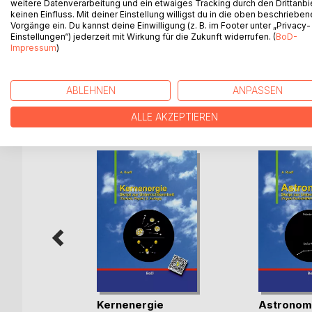
weitere Datenverarbeitung und ein etwaiges Tracking durch den Drittanbi
Nanotechnologie im Rahmen des Unterrichtsfachs T
keinen Einfluss. Mit deiner Einstellung willigst du in die oben beschriebe
vergangenen Jahre hervorgegangen und soll die w
Vorgänge ein. Du kannst deine Einwilligung (z. B. im Footer unter „Privacy-
Zusammenstellung soll nur den notwendigsten Stof
Einstellungen“) jederzeit mit Wirkung für die Zukunft widerrufen. (
BoD-
Impressum
)
erleichtern. Den Gesamtzusammenhang nicht aus de
ABLEHNEN
ANPASSEN
WEITERE TITEL BEI
Bo
ALLE AKZEPTIEREN
s
Kernenergie
Astronom