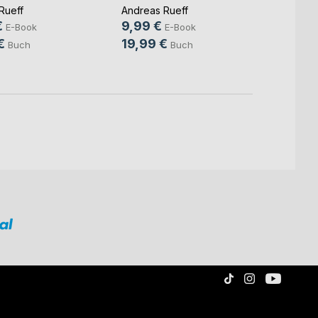
Rueff
Andreas Rueff
Andrea
€
9,99 €
13,9
E-Book
E-Book
€
19,99 €
18,9
Buch
Buch