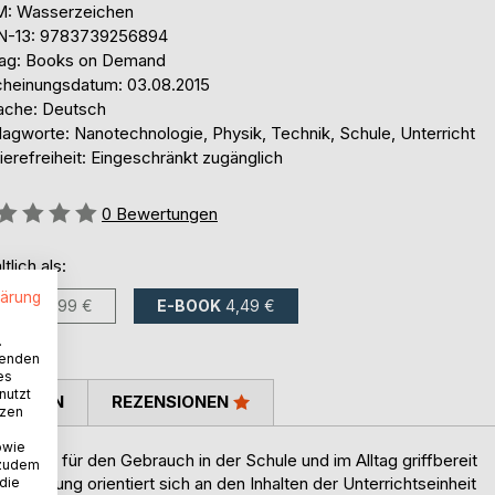
: Wasserzeichen
N-13: 9783739256894
lag: Books on Demand
cheinungsdatum: 03.08.2015
ache: Deutsch
lagworte: Nanotechnologie, Physik, Technik, Schule, Unterricht
ierefreiheit: Eingeschränkt zugänglich
ertung::
0
Bewertungen
ltlich als:
lärung
BUCH
6,99 €
E-BOOK
4,49 €
.
wenden
es
nutzt
TIMMEN
REZENSIONEN
tzen
owie
tnisse für den Gebrauch in der Schule und im Alltag griffbereit
 zudem
enstellung orientiert sich an den Inhalten der Unterrichtseinheit
 die