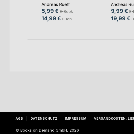
Andreas Rueff
Andreas Ru
f
5,99 €
9,99 €
E-Book
E-
ok
14,99 €
19,99 €
Buch
B
ch
AGB
DATENSCHUTZ
IMPRESSUM
VERSANDKOSTEN, LIE
© Books on Demand GmbH, 2026