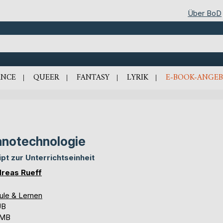
Über BoD
NCE
QUEER
FANTASY
LYRIK
E-BOOK-ANGEB
notechnologie
ipt zur Unterrichtseinheit
reas Rueff
ule & Lernen
UB
 MB