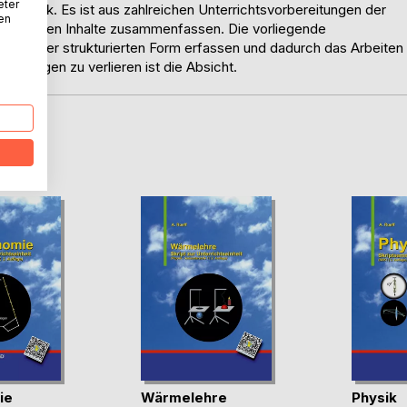
eter
echnik. Es ist aus zahlreichen Unterrichtsvorbereitungen der
nen
ichtigsten Inhalte zusammenfassen. Die vorliegende
f in einer strukturierten Form erfassen und dadurch das Arbeiten
n Augen zu verlieren ist die Absicht.
D
ie
Wärmelehre
Physik