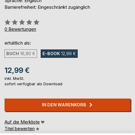
Sprache: Englisch
Barrierefreiheit: Eingeschränkt zugänglich
Bewertung::
0%
0
Bewertungen
erhältlich als:
BUCH
16,90 €
E-BOOK
12,99 €
12,99 €
inkl. MwSt.
sofort verfügbar als Download
IN DEN WARENKORB
Auf die Merkliste
Titel bewerten