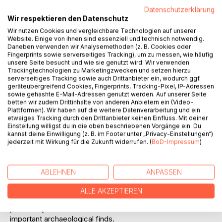
Datenschutzerklärung
Wir respektieren den Datenschutz
Wir nutzen Cookies und vergleichbare Technologien auf unserer
Website. Einige von ihnen sind essenziell und technisch notwendig.
Daneben verwenden wir Analysemethoden (z. B. Cookies oder
Fingerprints sowie serverseitiges Tracking), um zu messen, wie häufig
unsere Seite besucht und wie sie genutzt wird. Wir verwenden
BESCHREIBUNG
Trackingtechnologien zu Marketingzwecken und setzen hierzu
serverseitiges Tracking sowie auch Drittanbieter ein, wodurch ggf.
geräteübergreifend Cookies, Fingerprints, Tracking-Pixel, IP-Adressen
Nalbinding - An Age-Old Technique
sowie gehashte E-Mail-Adressen genutzt werden. Auf unserer Seite
betten wir zudem Drittinhalte von anderen Anbietern ein (Video-
Plattformen). Wir haben auf die weitere Datenverarbeitung und ein
Nalbinding was and is found around the world, but in most
etwaiges Tracking durch den Drittanbieter keinen Einfluss. Mit deiner
industrialized countries it is virtually unknown today. This
Einstellung willigst du in die oben beschriebenen Vorgänge ein. Du
kannst deine Einwilligung (z. B. im Footer unter „Privacy-Einstellungen“)
was not always so. Only when knitting began to spread in
jederzeit mit Wirkung für die Zukunft widerrufen. (
BoD-Impressum
)
the European Middle Ages, did nalbinding sink into oblivion
there.
ABLEHNEN
ANPASSEN
Today, creative people are re-discovering nalbinding.
ALLE AKZEPTIEREN
If you are interested in how nalbinding developed, this book
provides you with a historical overview based on the most
important archaeological finds.