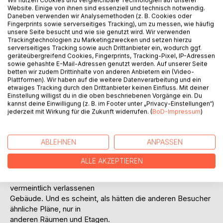
Wir nutzen Cookies und vergleichbare Technologien auf unserer
Website. Einige von ihnen sind essenziell und technisch notwendig.
Daneben verwenden wir Analysemethoden (z. B. Cookies oder
Fingerprints sowie serverseitiges Tracking), um zu messen, wie häufig
unsere Seite besucht und wie sie genutzt wird. Wir verwenden
BESCHREIBUNG
Trackingtechnologien zu Marketingzwecken und setzen hierzu
serverseitiges Tracking sowie auch Drittanbieter ein, wodurch ggf.
geräteübergreifend Cookies, Fingerprints, Tracking-Pixel, IP-Adressen
Melanie möchte ihren Freund Hans mit einem Wochenende
sowie gehashte E-Mail-Adressen genutzt werden. Auf unserer Seite
betten wir zudem Drittinhalte von anderen Anbietern ein (Video-
im Haus ihres Chefs
Plattformen). Wir haben auf die weitere Datenverarbeitung und ein
überraschen, der ein paar Tage verreisen will und natürlich
etwaiges Tracking durch den Drittanbieter keinen Einfluss. Mit deiner
nichts davon weiß. Da sie
Einstellung willigst du in die oben beschriebenen Vorgänge ein. Du
für ihn putzt, kennt sie die Ecken und Winkel des
kannst deine Einwilligung (z. B. im Footer unter „Privacy-Einstellungen“)
jederzeit mit Wirkung für die Zukunft widerrufen. (
BoD-Impressum
)
verschachtelten Architektenbaus
nur zu gut und hat für ihre Überraschung insbesondere die
Räumlichkeiten des
ABLEHNEN
ANPASSEN
Kellers ins Auge gefasst, um ihre junge Beziehung mit
einigen neuen erotischen
ALLE AKZEPTIEREN
Abenteuern zu bereichern.
Doch bald ist klar: Sie sind nicht die Einzigen in dem
vermeintlich verlassenen
Gebäude. Und es scheint, als hätten die anderen Besucher
ähnliche Pläne, nur in
anderen Räumen und Etagen.