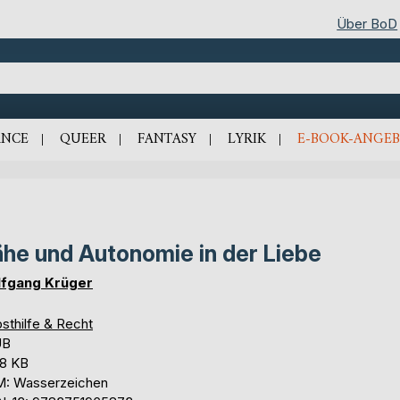
Über BoD
NCE
QUEER
FANTASY
LYRIK
E-BOOK-ANGEB
he und Autonomie in der Liebe
fgang Krüger
sthilfe & Recht
UB
,8 KB
: Wasserzeichen