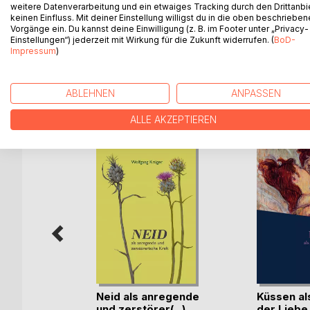
weitere Datenverarbeitung und ein etwaiges Tracking durch den Drittanbi
Nähe-Distanz-Gleichgewicht, das allerdings imme
keinen Einfluss. Mit deiner Einstellung willigst du in die oben beschriebe
hierbei, ob die Kooperation im Alltag bei der Ki
Vorgänge ein. Du kannst deine Einwilligung (z. B. im Footer unter „Privacy-
Einstellungen“) jederzeit mit Wirkung für die Zukunft widerrufen. (
BoD-
dabei die Nähe lebendig bleibt, zeigt dieser lebe
Impressum
)
ABLEHNEN
ANPASSEN
WEITERE TITEL BEI
Bo
ALLE AKZEPTIEREN
t
Neid als anregende
Küssen al
und zerstörer(...)
der Liebe