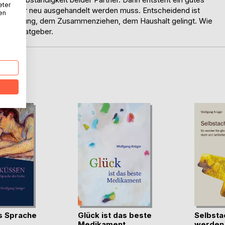
eter
r wieder neu ausgehandelt werden muss. Entscheidend ist
nen
nderbetreuung, dem Zusammenziehen, dem Haushalt gelingt. Wie
nsnahe Ratgeber.
D
s Sprache
Glück ist das beste
Selbsta
Medikament
werden S