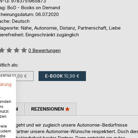
N-13: 9783751965873
lag: BoD - Books on Demand
cheinungsdatum: 06.07.2020
ache: Deutsch
lagworte: Nähe, Autonomie, Distanz, Partnerschaft, Liebe
ierefreiheit: Eingeschränkt zugänglich
ertung::
0
Bewertungen
ltlich als:
BUCH
13,99 €
E-BOOK
10,99 €
lärung
.
wenden
es
TIMMEN
REZENSIONEN
nutzt
tzen
füllung geht und wir zugleich unsere Autonomie-Bedürfnisse
owie
enn der Partner unsere Autonomie-Wünsche respektiert. Doch die
 zudem
 die
ine Selbständigkeit beider Partner. Dann entsteht ein gutes