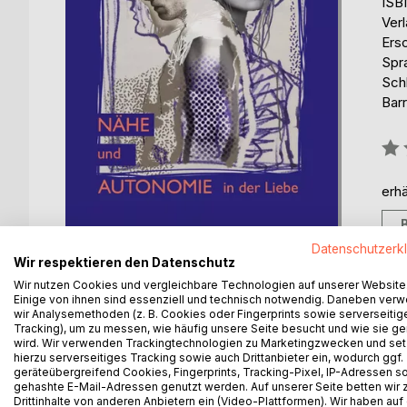
ISB
Ver
Ers
Spr
Sch
Barr
Bew
0%
erhä
Datenschutzerk
Wir respektieren den Datenschutz
Wir nutzen Cookies und vergleichbare Technologien auf unserer Website
Einige von ihnen sind essenziell und technisch notwendig. Daneben ver
wir Analysemethoden (z. B. Cookies oder Fingerprints sowie serverseitig
BESCHREIBUNG
AUTOR/IN
PRESSES
Tracking), um zu messen, wie häufig unsere Seite besucht und wie sie ge
wird. Wir verwenden Trackingtechnologien zu Marketingzwecken und se
hierzu serverseitiges Tracking sowie auch Drittanbieter ein, wodurch ggf.
Liebe gelingt, wenn unser Wunsch nach Nähe in Er
geräteübergreifend Cookies, Fingerprints, Tracking-Pixel, IP-Adressen s
ausleben können. Wir sind nur zur Nähe bereit, w
gehashte E-Mail-Adressen genutzt werden. Auf unserer Seite betten wir
Drittinhalte von anderen Anbietern ein (Video-Plattformen). Wir haben auf
erfordert einen großen emotionalen Spürsinn und e