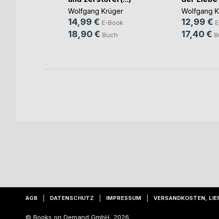
ger
Wolfgang Krüger
Wolfgang K
ook
14,99 €
12,99 €
E-Book
E
ch
18,90 €
17,40 €
Buch
B
AGB
DATENSCHUTZ
IMPRESSUM
VERSANDKOSTEN, LIE
© Books on Demand GmbH, 2026