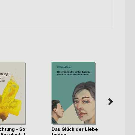
chtung - So
Das Glück der Liebe
glück
ie glüc(...)
finden