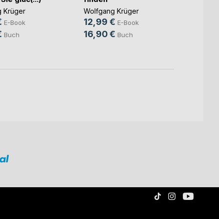
Wolfga
 Krüger
Wolfgang Krüger
11,99
€
12,99 €
E-Book
E-Book
16,5
€
16,90 €
Buch
Buch