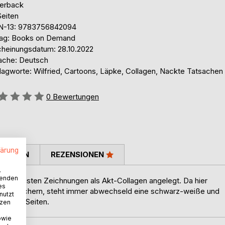
erback
Seiten
N-13: 9783756842094
lag: Books on Demand
cheinungsdatum: 28.10.2022
ache: Deutsch
lagworte: Wilfried, Cartoons, Läpke, Collagen, Nackte Tatsachen
ertung::
0
Bewertungen
lärung
TIMMEN
REZENSIONEN
.
wenden
die meisten Zeichnungen als Akt-Collagen angelegt. Da hier
es
rtoon-Büchern, steht immer abwechseld eine schwarz-weiße und
nutzt
genden Seiten.
tzen
owie