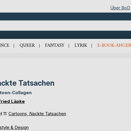
Über BoD
NCE
QUEER
FANTASY
LYRIK
E-BOOK-ANGEB
ckte Tatsachen
toon-Collagen
fried Läpke
d 11:
Cartoons, Nackte Tatsachen
style & Design