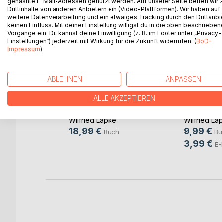
gehashte E-Mail-Adressen genutzt werden. Auf unserer Seite betten wir
Drittinhalte von anderen Anbietern ein (Video-Plattformen). Wir haben auf
weitere Datenverarbeitung und ein etwaiges Tracking durch den Drittanbi
WEITERE TITEL BEI
Bo
keinen Einfluss. Mit deiner Einstellung willigst du in die oben beschriebe
Vorgänge ein. Du kannst deine Einwilligung (z. B. im Footer unter „Privacy-
Einstellungen“) jederzeit mit Wirkung für die Zukunft widerrufen. (
BoD-
Impressum
)
ABLEHNEN
ANPASSEN
ALLE AKZEPTIEREN
gelegenheiten
Nackte Tatsachen
Zusamme
e
Wilfried Läpke
Wilfried Lä
18,99 €
9,99 €
Buch
Bu
3,99 €
ok
E-