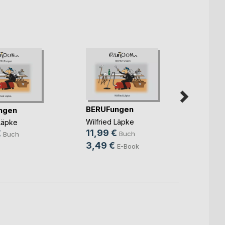
BERUFungen
SaniT
ngen
MediZ
Wilfried Läpke
 Läpke
andere
11,99 €
Wilfri
€
Buch
Buch
9,99
3,49 €
E-Book
3,99