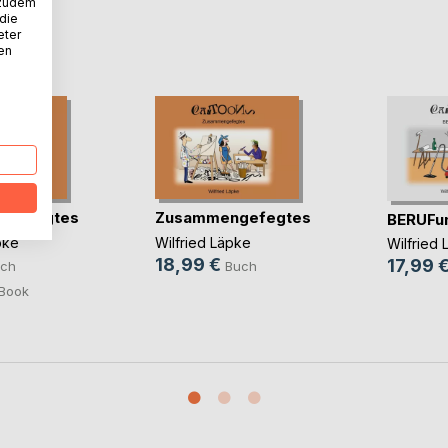
 zudem
 die
eter
D
nen
ngefegtes
Zusammengefegtes
BERUFu
pke
Wilfried Läpke
Wilfried
18,99 €
17,99 
ch
Buch
Book