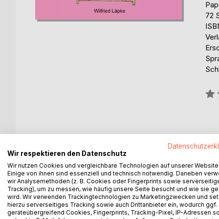
Pap
72 
ISB
Ver
Ers
Spr
Sch
Bew
0%
Datenschutzerk
BESCHREIBUNG
AUTOR/IN
PRESSES
Wir respektieren den Datenschutz
Wir nutzen Cookies und vergleichbare Technologien auf unserer Website
Einige von ihnen sind essenziell und technisch notwendig. Daneben ver
In diesem Cartoon-Buch "Nackte Tatsachen" sind 
wir Analysemethoden (z. B. Cookies oder Fingerprints sowie serverseitig
keine Rubriken bestehen, wie in den anderen Ca
Tracking), um zu messen, wie häufig unsere Seite besucht und wie sie ge
eine farbige Zeichnung auf den nebeneinander lie
wird. Wir verwenden Trackingtechnologien zu Marketingzwecken und se
hierzu serverseitiges Tracking sowie auch Drittanbieter ein, wodurch ggf.
geräteübergreifend Cookies, Fingerprints, Tracking-Pixel, IP-Adressen s