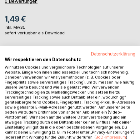
0%
0
Bewertungen
1,49 €
inkl. MwSt.
sofort verfügbar als Download
Datenschutzerklärung
IN DEN WARENKORB
Wir respektieren den Datenschutz
Wir nutzen Cookies und vergleichbare Technologien auf unserer
Auf die Merkliste
Website. Einige von ihnen sind essenziell und technisch notwendig.
Daneben verwenden wir Analysemethoden (z. B. Cookies oder
Titel bewerten
Fingerprints sowie serverseitiges Tracking), um zu messen, wie häufig
unsere Seite besucht und wie sie genutzt wird. Wir verwenden
Trackingtechnologien zu Marketingzwecken und setzen hierzu
serverseitiges Tracking sowie auch Drittanbieter ein, wodurch ggf.
geräteübergreifend Cookies, Fingerprints, Tracking-Pixel, IP-Adressen
sowie gehashte E-Mail-Adressen genutzt werden. Auf unserer Seite
betten wir zudem Drittinhalte von anderen Anbietern ein (Video-
Plattformen). Wir haben auf die weitere Datenverarbeitung und ein
etwaiges Tracking durch den Drittanbieter keinen Einfluss. Mit deiner
BESCHREIBUNG
Einstellung willigst du in die oben beschriebenen Vorgänge ein. Du
kannst deine Einwilligung (z. B. im Footer unter „Privacy-Einstellungen“)
jederzeit mit Wirkung für die Zukunft widerrufen. (
BoD-Impressum
)