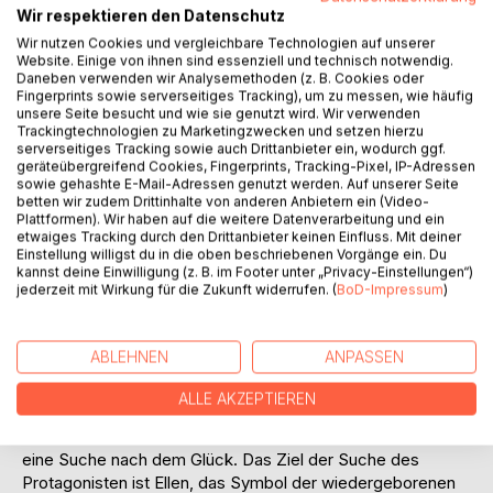
Wir respektieren den Datenschutz
Wir nutzen Cookies und vergleichbare Technologien auf unserer
Website. Einige von ihnen sind essenziell und technisch notwendig.
Daneben verwenden wir Analysemethoden (z. B. Cookies oder
BESCHREIBUNG
Fingerprints sowie serverseitiges Tracking), um zu messen, wie häufig
unsere Seite besucht und wie sie genutzt wird. Wir verwenden
Trackingtechnologien zu Marketingzwecken und setzen hierzu
serverseitiges Tracking sowie auch Drittanbieter ein, wodurch ggf.
In dem Roman schläft der Erzähler, William Guest, nach der
geräteübergreifend Cookies, Fingerprints, Tracking-Pixel, IP-Adressen
Rückkehr von einer Sitzung der Sozialistischen Liga ein und
sowie gehashte E-Mail-Adressen genutzt werden. Auf unserer Seite
betten wir zudem Drittinhalte von anderen Anbietern ein (Video-
erwacht in einer zukünftigen Gesellschaft, die auf
Plattformen). Wir haben auf die weitere Datenverarbeitung und ein
Gemeineigentum und demokratischer Kontrolle der
etwaiges Tracking durch den Drittanbieter keinen Einfluss. Mit deiner
Produktionsmittel beruht. In dieser Gesellschaft gibt es kein
Einstellung willigst du in die oben beschriebenen Vorgänge ein. Du
kannst deine Einwilligung (z. B. im Footer unter „Privacy-Einstellungen“)
Privateigentum, keine Großstädte, keine Behörden, kein
jederzeit mit Wirkung für die Zukunft widerrufen. (
BoD-Impressum
)
Geldsystem, keine Heirat oder Scheidung, keine Gerichte,
keine Gefängnisse und keine Klassensysteme. Der Roman
untersucht während einer utopischen Reise auf der
ABLEHNEN
ANPASSEN
Themse die Aspekte dieser Gesellschaft, einschließlich
ihrer Organisation und der Beziehungen, die sie zwischen
ALLE AKZEPTIEREN
den Menschen hervorbringt. Es ist sowohl eine Reise durch
die von der Revolution veränderte Gesellschaft als auch
eine Suche nach dem Glück. Das Ziel der Suche des
Protagonisten ist Ellen, das Symbol der wiedergeborenen