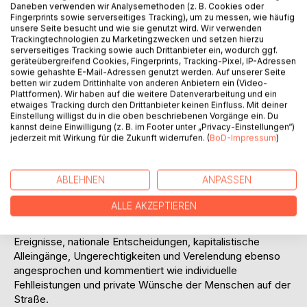
Daneben verwenden wir Analysemethoden (z. B. Cookies oder
Fingerprints sowie serverseitiges Tracking), um zu messen, wie häufig
unsere Seite besucht und wie sie genutzt wird. Wir verwenden
Trackingtechnologien zu Marketingzwecken und setzen hierzu
serverseitiges Tracking sowie auch Drittanbieter ein, wodurch ggf.
BESCHREIBUNG
geräteübergreifend Cookies, Fingerprints, Tracking-Pixel, IP-Adressen
sowie gehashte E-Mail-Adressen genutzt werden. Auf unserer Seite
betten wir zudem Drittinhalte von anderen Anbietern ein (Video-
Plattformen). Wir haben auf die weitere Datenverarbeitung und ein
Der Wiener Schriftsteller und Gesellschaftskritiker Jura
etwaiges Tracking durch den Drittanbieter keinen Einfluss. Mit deiner
Soyfer regte in einem seiner politischen Gedichte an, jeden
Einstellung willigst du in die oben beschriebenen Vorgänge ein. Du
Tag zu befragen, ob der Mensch menschlicher geworden
kannst deine Einwilligung (z. B. im Footer unter „Privacy-Einstellungen“)
jederzeit mit Wirkung für die Zukunft widerrufen. (
BoD-Impressum
)
sei. Politische Dichtung stellt dieselbe Frage. Die gröbsten
Auswüchse von Diktatur, Verfolgung und Misshandlung hat
er nicht mehr erlebt. Er starb 1939 siebenundzwanzigjährig
ABLEHNEN
ANPASSEN
in Buchenwald.
Auch nach 1945 richtet sich Politische Lyrik gegen Diktatur,
ALLE AKZEPTIEREN
Kapitalismus, Diskriminierung, Angriffskriege und
Personenkult. In dieser Sammlung werden weltpolitischer
Ereignisse, nationale Entscheidungen, kapitalistische
Alleingänge, Ungerechtigkeiten und Verelendung ebenso
angesprochen und kommentiert wie individuelle
Fehlleistungen und private Wünsche der Menschen auf der
Straße.