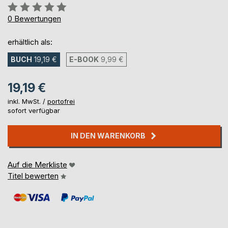
Bewertung::
0%
0
Bewertungen
erhältlich als:
BUCH
19,19 €
E-BOOK
9,99 €
19,19 €
inkl. MwSt. /
portofrei
sofort verfügbar
IN DEN WARENKORB
Auf die Merkliste
Titel bewerten