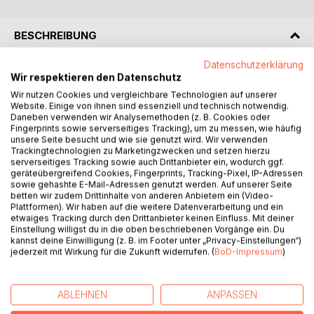
BESCHREIBUNG
Datenschutzerklärung
ErMUTigung ist einer der zentralen Begriffe
Wir respektieren den Datenschutz
der Individualpsychologie Alfred Adlers.
Wir nutzen Cookies und vergleichbare Technologien auf unserer
Mit MUTigen Aphorismen aus Arbeit, Partnerschaft
Website. Einige von ihnen sind essenziell und technisch notwendig.
Daneben verwenden wir Analysemethoden (z. B. Cookies oder
und Kindererziehung, gesellschaftlichem Leben
Fingerprints sowie serverseitiges Tracking), um zu messen, wie häufig
sowie persönlicher Entwicklung erMUTigen wir,
unsere Seite besucht und wie sie genutzt wird. Wir verwenden
zu einem MUTigeren Menschen zu werden.
Trackingtechnologien zu Marketingzwecken und setzen hierzu
serverseitiges Tracking sowie auch Drittanbieter ein, wodurch ggf.
geräteübergreifend Cookies, Fingerprints, Tracking-Pixel, IP-Adressen
In den letzten 40 Jahren haben wir viele
sowie gehashte E-Mail-Adressen genutzt werden. Auf unserer Seite
MUTige Aussagen gelesen, gehört, einige
betten wir zudem Drittinhalte von anderen Anbietern ein (Video-
Plattformen). Wir haben auf die weitere Datenverarbeitung und ein
dieser Sätze haben sich im Dialog entwickelt.
etwaiges Tracking durch den Drittanbieter keinen Einfluss. Mit deiner
Wir haben uns diese MUTigen Aussagen
Einstellung willigst du in die oben beschriebenen Vorgänge ein. Du
und Gedanken notiert und stellen diese
kannst deine Einwilligung (z. B. im Footer unter „Privacy-Einstellungen“)
dem interessierten und MUTigen Denker
jederzeit mit Wirkung für die Zukunft widerrufen. (
BoD-Impressum
)
als Nach-Gedanken zur Verfügung.
ABLEHNEN
ANPASSEN
AUTOR/IN