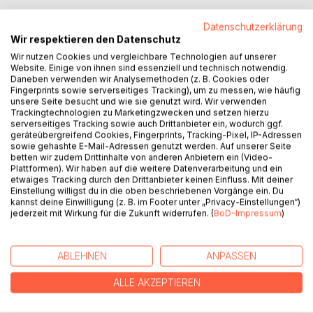
BESCHREIBUNG
Datenschutzerklärung
Wir respektieren den Datenschutz
Zieh es durch.
Wir nutzen Cookies und vergleichbare Technologien auf unserer
Website. Einige von ihnen sind essenziell und technisch notwendig.
Aufgeben ist keine Option.
Daneben verwenden wir Analysemethoden (z. B. Cookies oder
Kontrolle, Adrian.
Fingerprints sowie serverseitiges Tracking), um zu messen, wie häufig
Kontrolle.
unsere Seite besucht und wie sie genutzt wird. Wir verwenden
Trackingtechnologien zu Marketingzwecken und setzen hierzu
serverseitiges Tracking sowie auch Drittanbieter ein, wodurch ggf.
Adrians Leben, ein zerstörerischer Cocktail aus
geräteübergreifend Cookies, Fingerprints, Tracking-Pixel, IP-Adressen
Perfektionismus, Selbsthass und Kontrollsucht, ist
sowie gehashte E-Mail-Adressen genutzt werden. Auf unserer Seite
betten wir zudem Drittinhalte von anderen Anbietern ein (Video-
endgültig zerbrochen. Am Tiefpunkt angelangt entschließt
Plattformen). Wir haben auf die weitere Datenverarbeitung und ein
er sich, aus seinem inneren Gefängnis auszubrechen, und
etwaiges Tracking durch den Drittanbieter keinen Einfluss. Mit deiner
sucht Hilfe in einer psychiatrischen Klinik. Doch womit er
Einstellung willigst du in die oben beschriebenen Vorgänge ein. Du
dort nicht gerechnet hat, ist Matthias. Matthias, den er seit
kannst deine Einwilligung (z. B. im Footer unter „Privacy-Einstellungen“)
jederzeit mit Wirkung für die Zukunft widerrufen. (
BoD-Impressum
)
zwanzig Jahren nicht mehr gesehen hat, der seine erste
große Liebe war. Der so überhaupt nicht Adrians Typ ist.
Und der ein eigenes Päckchen zu tragen hat, von dem
ABLEHNEN
ANPASSEN
Adrian nicht weiß, ob er es schultern kann ...
ALLE AKZEPTIEREN
AUTOR/IN