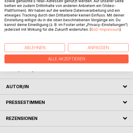
sowie gehashte E-Mail-Adressen genutzt werden. Auf unserer Seite
betten wir zudem Drittinhalte von anderen Anbietern ein (Video-
Plattformen). Wir haben auf die weitere Datenverarbeitung und ein
etwaiges Tracking durch den Drittanbieter keinen Einfluss. Mit deiner
Einstellung willigst du in die oben beschriebenen Vorgänge ein. Du
kannst deine Einwilligung (z. B. im Footer unter „Privacy-Einstellungen“)
BESCHREIBUNG
jederzeit mit Wirkung für die Zukunft widerrufen. (
BoD-Impressum
)
Humor, Satire, Fabeltier, Friday for future, Weihnachten,
ABLEHNEN
ANPASSEN
Klimawandel, Politik, Corona, Wahlen, Limerick, Gedicht,
Reim, Lyrik, Poesie, Tiere, Reisen, Fliegen, Kreuzfahrt,
ALLE AKZEPTIEREN
Italien, Emanzipation, Gendern, Covid, Mensch, Liebe,
Essen, Mann, Frau
AUTOR/IN
PRESSESTIMMEN
REZENSIONEN