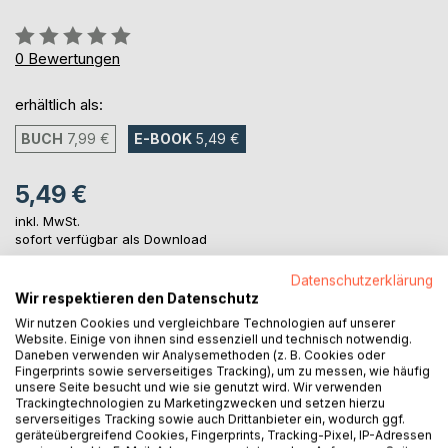
Bewertung::
0%
0
Bewertungen
erhältlich als:
BUCH
7,99 €
E-BOOK
5,49 €
5,49 €
inkl. MwSt.
sofort verfügbar als Download
Datenschutzerklärung
Wir respektieren den Datenschutz
IN DEN WARENKORB
Wir nutzen Cookies und vergleichbare Technologien auf unserer
Website. Einige von ihnen sind essenziell und technisch notwendig.
Daneben verwenden wir Analysemethoden (z. B. Cookies oder
Auf die Merkliste
Fingerprints sowie serverseitiges Tracking), um zu messen, wie häufig
Titel bewerten
unsere Seite besucht und wie sie genutzt wird. Wir verwenden
Trackingtechnologien zu Marketingzwecken und setzen hierzu
serverseitiges Tracking sowie auch Drittanbieter ein, wodurch ggf.
geräteübergreifend Cookies, Fingerprints, Tracking-Pixel, IP-Adressen