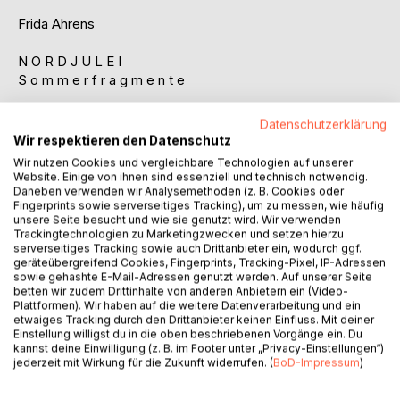
Frida Ahrens
N O R D J U L E I
S o m m e r f r a g m e n t e
- Eine Kurzgeschichtensammlung -
Datenschutzerklärung
Wir respektieren den Datenschutz
Juli im Norden, graue Schwerelosigkeit im Möwengeschrei,
Wir nutzen Cookies und vergleichbare Technologien auf unserer
ein Geschmack nach Salz und Sommer und manchmal eine
Website. Einige von ihnen sind essenziell und technisch notwendig.
kühle Brise, die die Seele wärmt.
Daneben verwenden wir Analysemethoden (z. B. Cookies oder
Fingerprints sowie serverseitiges Tracking), um zu messen, wie häufig
unsere Seite besucht und wie sie genutzt wird. Wir verwenden
Trackingtechnologien zu Marketingzwecken und setzen hierzu
serverseitiges Tracking sowie auch Drittanbieter ein, wodurch ggf.
geräteübergreifend Cookies, Fingerprints, Tracking-Pixel, IP-Adressen
***
sowie gehashte E-Mail-Adressen genutzt werden. Auf unserer Seite
betten wir zudem Drittinhalte von anderen Anbietern ein (Video-
Plattformen). Wir haben auf die weitere Datenverarbeitung und ein
etwaiges Tracking durch den Drittanbieter keinen Einfluss. Mit deiner
Einstellung willigst du in die oben beschriebenen Vorgänge ein. Du
In elf stimmungsvollen Kurzgeschichten lädt Frida Ahrens
kannst deine Einwilligung (z. B. im Footer unter „Privacy-Einstellungen“)
ein auf eine Fragmentenreise durch ihren Nordjulei, die
jederzeit mit Wirkung für die Zukunft widerrufen. (
BoD-Impressum
)
getarnt als zarte Ode an ihre Heimatlandschaft
daherkommt, am Ende jedoch tiefgehende Wendepunkte