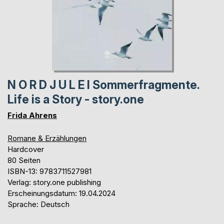
N O R D J U L E I Sommerfragmente.
Life is a Story - story.one
Frida Ahrens
Romane & Erzählungen
Hardcover
80 Seiten
ISBN-13: 9783711527981
Verlag: story.one publishing
Erscheinungsdatum: 19.04.2024
Sprache: Deutsch