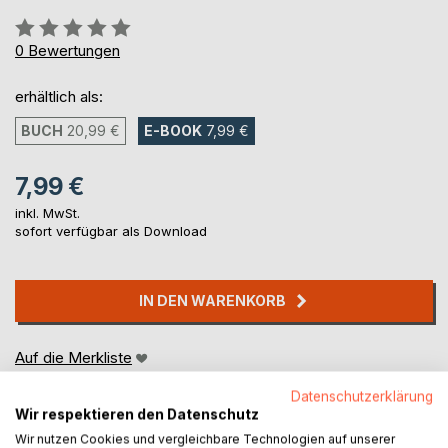
Bewertung::
0%
0
Bewertungen
erhältlich als:
BUCH
20,99 €
E-BOOK
7,99 €
7,99 €
inkl. MwSt.
sofort verfügbar als Download
IN DEN WARENKORB
Auf die Merkliste
Titel bewerten
Datenschutzerklärung
Wir respektieren den Datenschutz
Wir nutzen Cookies und vergleichbare Technologien auf unserer