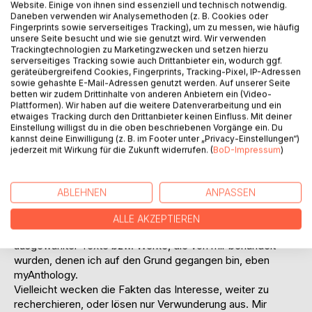
Website. Einige von ihnen sind essenziell und technisch notwendig.
Daneben verwenden wir Analysemethoden (z. B. Cookies oder
Fingerprints sowie serverseitiges Tracking), um zu messen, wie häufig
unsere Seite besucht und wie sie genutzt wird. Wir verwenden
Trackingtechnologien zu Marketingzwecken und setzen hierzu
BESCHREIBUNG
serverseitiges Tracking sowie auch Drittanbieter ein, wodurch ggf.
geräteübergreifend Cookies, Fingerprints, Tracking-Pixel, IP-Adressen
sowie gehashte E-Mail-Adressen genutzt werden. Auf unserer Seite
betten wir zudem Drittinhalte von anderen Anbietern ein (Video-
Meine Neugierde gilt dem Dahinter. Ich muss ein Bedürfnis
Plattformen). Wir haben auf die weitere Datenverarbeitung und ein
befriedigen, das Motivation heißt.
etwaiges Tracking durch den Drittanbieter keinen Einfluss. Mit deiner
Diese Motivation - dahinter zu schauen - ist eine Art
Einstellung willigst du in die oben beschriebenen Vorgänge ein. Du
kannst deine Einwilligung (z. B. im Footer unter „Privacy-Einstellungen“)
Triebkraft, mein Verhalten, den Dingen auf den Grund zu
jederzeit mit Wirkung für die Zukunft widerrufen. (
BoD-Impressum
)
gehen. Manchmal will ich Unbekanntes wissen und
manchmal Bekanntes nur festhalten. Dabei handelt es sich
um politische, persönliche oder alltägliche Sachverhalte.
ABLEHNEN
ANPASSEN
Dazu zählen Krimis, Lieder, Poetry Slams, Reiseberichte,
Nachrichten und das Grundgesetz.
ALLE AKZEPTIEREN
Das vorliegende Buch fokussiert eine Zusammenstellung
ausgewählter Texte bzw. Werke, die von mir behandelt
wurden, denen ich auf den Grund gegangen bin, eben
myAnthology.
Vielleicht wecken die Fakten das Interesse, weiter zu
recherchieren, oder lösen nur Verwunderung aus. Mir