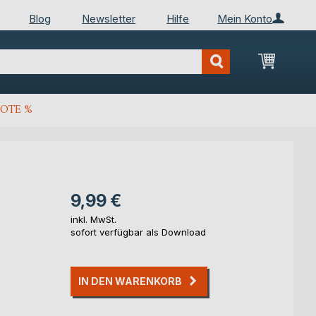
Blog
Newsletter
Hilfe
Mein Konto
Mein Wa
OTE %
9,99 €
inkl. MwSt.
sofort verfügbar als Download
IN DEN WARENKORB