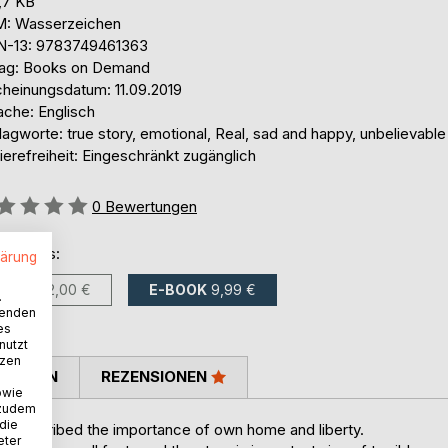
,7 KB
: Wasserzeichen
N-13: 9783749461363
lag: Books on Demand
cheinungsdatum: 11.09.2019
ache: Englisch
agworte: true story, emotional, Real, sad and happy, unbelievable
ierefreiheit: Eingeschränkt zugänglich
ertung::
0
Bewertungen
ltlich als:
lärung
BUCH
22,00 €
E-BOOK
9,99 €
.
wenden
es
nutzt
tzen
TIMMEN
REZENSIONEN
owie
 zudem
 die
nd described the importance of own home and liberty.
eter