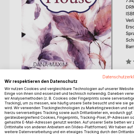
734
DRM
ISB
Ver
Ers
Spr
Schl
Barr
Bew
0%
erhä
Datenschutzerk
Wir respektieren den Datenschutz
Wir nutzen Cookies und vergleichbare Technologien auf unserer Website
Einige von ihnen sind essenziell und technisch notwendig. Daneben ver
wir Analysemethoden (z. B. Cookies oder Fingerprints sowie serverseitig
Tracking), um zu messen, wie häufig unsere Seite besucht und wie sie ge
wird. Wir verwenden Trackingtechnologien zu Marketingzwecken und se
BESCHREIBUNG
AUTOR/IN
PRESSES
hierzu serverseitiges Tracking sowie auch Drittanbieter ein, wodurch ggf.
geräteübergreifend Cookies, Fingerprints, Tracking-Pixel, IP-Adressen s
gehashte E-Mail-Adressen genutzt werden. Auf unserer Seite betten wir
Drittinhalte von anderen Anbietern ein (Video-Plattformen). Wir haben auf
My House is real story based on true biography a
weitere Datenverarbeitung und ein etwaiges Tracking durch den Drittanbi