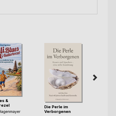
ues &
Gegen
rezel
Die Perle im
Mike 
Verborgenen
 Hagenmayer
6,99