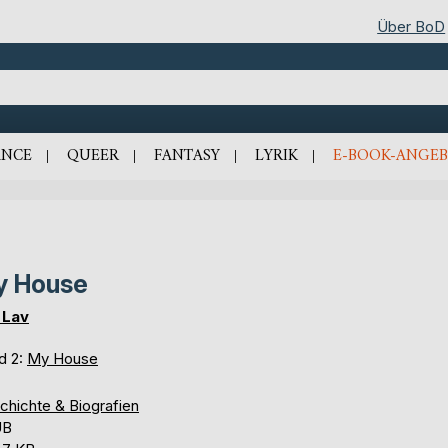
Über BoD
NCE
QUEER
FANTASY
LYRIK
E-BOOK-ANGEB
y House
a Lav
d 2:
My House
chichte & Biografien
UB