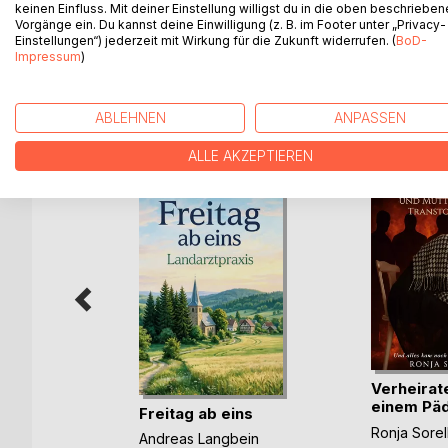
The book is firstly written in serbo-croatian langua
keinen Einfluss. Mit deiner Einstellung willigst du in die oben beschriebe
circumstances of war in Bosnia 1992 - 1996
Vorgänge ein. Du kannst deine Einwilligung (z. B. im Footer unter „Privacy-
Einstellungen“) jederzeit mit Wirkung für die Zukunft widerrufen. (
BoD-
Impressum
)
WEITERE TITEL BEI
Bo
ABLEHNEN
ANPASSEN
ALLE AKZEPTIEREN
Raubzug
Verheirate
chfort
einem Päd
Freitag ab eins
ook
u(...)
Ronja Sorel
Andreas Langbein
ch