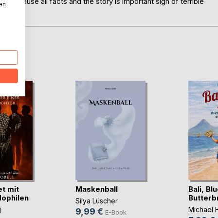
ge because all facts and the story is important sign of terrible
nen
D
t mit
Maskenball
Bali, Bl
ophilen
Butterb
Silya Lüscher
Michael
l
9,99 €
E-Book