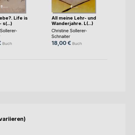
iebe?. Life is
All meine Lehr- und
Was i
 s(...)
Wanderjahre. L(...)
erzäh
Life(..
 Sollerer-
Christine Sollerer-
Christi
r
Schnaiter
Schnai
€
18,00 €
18,0
Buch
Buch
variieren)