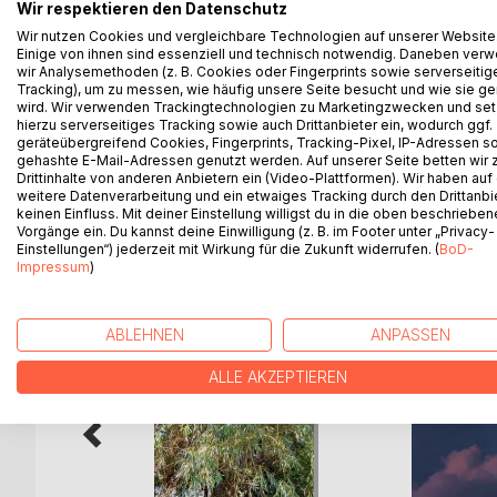
Wir respektieren den Datenschutz
England war zwei Jahre meine Heimat und hat mei
1965 verbrachte ich ein Jahr als Au-pair-girl in Pu
Wir nutzen Cookies und vergleichbare Technologien auf unserer Website
Einige von ihnen sind essenziell und technisch notwendig. Daneben ver
wo ich im renommierten Sportgeschäft Lillywhites
wir Analysemethoden (z. B. Cookies oder Fingerprints sowie serverseitig
Hotel. Davon erzähle ich fragmentarisch in diese
Tracking), um zu messen, wie häufig unsere Seite besucht und wie sie ge
wird. Wir verwenden Trackingtechnologien zu Marketingzwecken und se
hierzu serverseitiges Tracking sowie auch Drittanbieter ein, wodurch ggf.
"But who kisses the joy as it flies - lives in Eternit
geräteübergreifend Cookies, Fingerprints, Tracking-Pixel, IP-Adressen s
gehashte E-Mail-Adressen genutzt werden. Auf unserer Seite betten wir
Drittinhalte von anderen Anbietern ein (Video-Plattformen). Wir haben auf
weitere Datenverarbeitung und ein etwaiges Tracking durch den Drittanbi
keinen Einfluss. Mit deiner Einstellung willigst du in die oben beschriebe
WEITERE TITEL BEI
Bo
Vorgänge ein. Du kannst deine Einwilligung (z. B. im Footer unter „Privacy-
Einstellungen“) jederzeit mit Wirkung für die Zukunft widerrufen. (
BoD-
Impressum
)
ABLEHNEN
ANPASSEN
ALLE AKZEPTIEREN