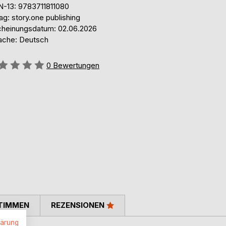
N-13: 9783711811080
ag: story.one publishing
cheinungsdatum: 02.06.2026
ache: Deutsch
ertung::
0
Bewertungen
TIMMEN
REZENSIONEN
lärung