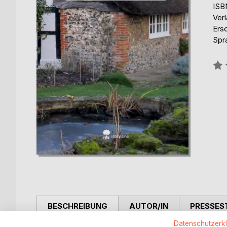
ISB
Verl
Ers
Spr
Bew
0%
BESCHREIBUNG
AUTOR/IN
PRESSES
Datenschutzerk