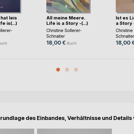
hat leis
All meine Meere.
Ist es L
e is(...)
Life is a Story -(...)
a Story -
llerer-
Christine Sollerer-
Christine
Schnaiter
Schnaite
18,00 €
18,00 
uch
Buch
Grundlage des Einbandes, Verhältnisse und Details 