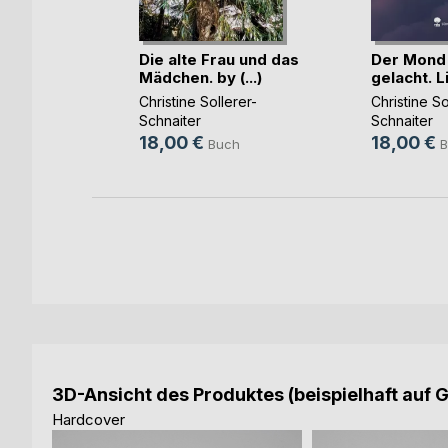
schen
Die alte Frau und das
Der Mond 
irit(...)
Mädchen. by (...)
gelacht. Lif
rer-
Christine Sollerer-
Christine So
Schnaiter
Schnaiter
18,00 €
18,00 €
h
Buch
B
3D-Ansicht des Produktes (beispielhaft auf 
Hardcover