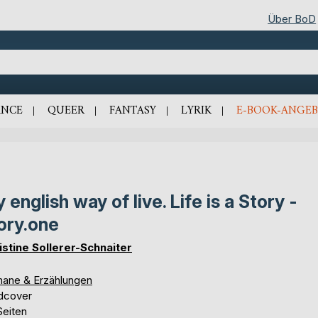
Über BoD
NCE
QUEER
FANTASY
LYRIK
E-BOOK-ANGEB
 english way of live. Life is a Story -
ory.one
istine Sollerer-Schnaiter
ane & Erzählungen
dcover
Seiten