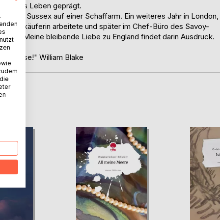
n junges Leben geprägt.
lborough, Sussex auf einer Schaffarm. Ein weiteres Jahr in London,
.
wenden
 als Verkäuferin arbeitete und später im Chef-Büro des Savoy-
es
m Buch. Meine bleibende Liebe zu England findet darin Ausdruck.
nutzt
tzen
y's sunrise!" William Blake
owie
 zudem
 die
eter
nen
D