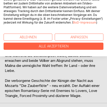
Liebe zu ihm beide Welten neu aufbauen. Vielleicht kann
betten wir zudem Drittinhalte von anderen Anbietern ein (Video-
sie Brücken schlagen, wo ihre Mutter nur Mauern errichtet
Plattformen). Wir haben auf die weitere Datenverarbeitung und ein
hat.
etwaiges Tracking durch den Drittanbieter keinen Einfluss. Mit deiner
Einstellung willigst du in die oben beschriebenen Vorgänge ein. Du
kannst deine Einwilligung (z. B. im Footer unter „Privacy-Einstellungen“)
Doch Liebe hat ihre Grenzen.
jederzeit mit Wirkung für die Zukunft widerrufen. (
BoD-Impressum
)
Zerrissen zwischen dem Prinzen, ihrer Pflicht und General
Sarastro - der sie herausfordert, provoziert und ihr
ABLEHNEN
ANPASSEN
gefährlich nahekommt - entfesselt Malina eine Macht, die
sie nicht beherrscht: der Klang der schwarzen Magie.
ALLE AKZEPTIEREN
Dunkler und gewaltiger als jener ihrer Vorfahren.
Und während die Schattenpest wütet, dunkle Bestien
erwachen und beide Völker am Abgrund stehen, muss
Malina die unmögliche Wahl treffen: Ihr Land - oder ihre
Liebe.
Die verborgene Geschichte der Königin der Nacht aus
Mozarts "Die Zauberflöte" - neu erzählt. Der Auftakt einer
epischen Romantasy-Serie mit Enemies to Lovers, Love
Triangle, Forced Proximity und düsterer Magie.