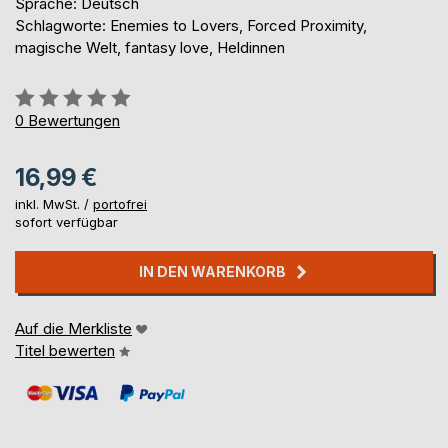
Sprache: Deutsch
Schlagworte: Enemies to Lovers, Forced Proximity,
magische Welt, fantasy love, Heldinnen
Bewertung::
0%
0
Bewertungen
16,99 €
inkl. MwSt. /
portofrei
sofort verfügbar
IN DEN WARENKORB
Auf die Merkliste
Titel bewerten