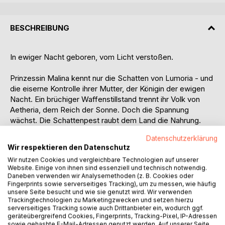
BESCHREIBUNG
In ewiger Nacht geboren, vom Licht verstoßen.
Prinzessin Malina kennt nur die Schatten von Lumoria - und
die eiserne Kontrolle ihrer Mutter, der Königin der ewigen
Nacht. Ein brüchiger Waffenstillstand trennt ihr Volk von
Aetheria, dem Reich der Sonne. Doch die Spannung
wächst. Die Schattenpest raubt dem Land die Nahrung.
Und Malina ahnt nicht, wie viele Lügen man ihr ihr Leben
Datenschutzerklärung
lang erzählt hat.
Wir respektieren den Datenschutz
Wir nutzen Cookies und vergleichbare Technologien auf unserer
Dann begegnet sie dem Prinzen des Feindes.
Website. Einige von ihnen sind essenziell und technisch notwendig.
Daneben verwenden wir Analysemethoden (z. B. Cookies oder
Er schenkt ihr Freiheit - und mit ihr die Wahrheit. Plötzlich
Fingerprints sowie serverseitiges Tracking), um zu messen, wie häufig
unsere Seite besucht und wie sie genutzt wird. Wir verwenden
sieht Malina die Risse in allem, was sie zu wissen glaubte.
Trackingtechnologien zu Marketingzwecken und setzen hierzu
Die Propaganda. Die Geheimnisse. Die Manipulation. Und
serverseitiges Tracking sowie auch Drittanbieter ein, wodurch ggf.
zum ersten Mal keimt Hoffnung in ihr: Vielleicht kann ihre
geräteübergreifend Cookies, Fingerprints, Tracking-Pixel, IP-Adressen
sowie gehashte E-Mail-Adressen genutzt werden. Auf unserer Seite