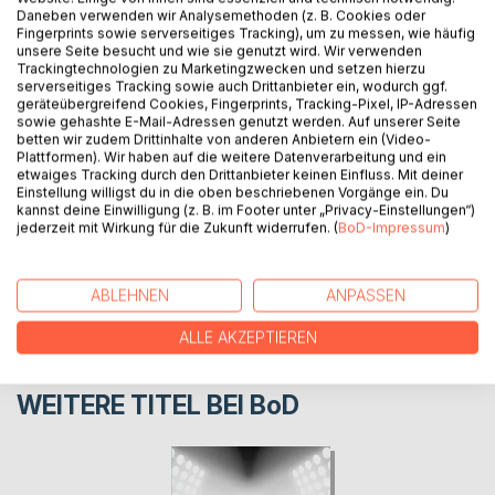
Daneben verwenden wir Analysemethoden (z. B. Cookies oder
Als Elvis beste Freundin Yumi stirbt, beschließt sie, ihr
Fingerprints sowie serverseitiges Tracking), um zu messen, wie häufig
Briefe zu schreiben, da in ihrem Leben gerade einiges
unsere Seite besucht und wie sie genutzt wird. Wir verwenden
Trackingtechnologien zu Marketingzwecken und setzen hierzu
passiert, sowohl Gutes als auch Schlechtes.
serverseitiges Tracking sowie auch Drittanbieter ein, wodurch ggf.
geräteübergreifend Cookies, Fingerprints, Tracking-Pixel, IP-Adressen
sowie gehashte E-Mail-Adressen genutzt werden. Auf unserer Seite
AUTOR/IN
betten wir zudem Drittinhalte von anderen Anbietern ein (Video-
Plattformen). Wir haben auf die weitere Datenverarbeitung und ein
etwaiges Tracking durch den Drittanbieter keinen Einfluss. Mit deiner
Einstellung willigst du in die oben beschriebenen Vorgänge ein. Du
PRESSESTIMMEN
kannst deine Einwilligung (z. B. im Footer unter „Privacy-Einstellungen“)
jederzeit mit Wirkung für die Zukunft widerrufen. (
BoD-Impressum
)
REZENSIONEN
ABLEHNEN
ANPASSEN
ALLE AKZEPTIEREN
WEITERE TITEL BEI
BoD