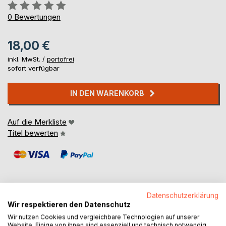
Bewertung::
0%
0
Bewertungen
18,00 €
inkl. MwSt. /
portofrei
sofort verfügbar
IN DEN WARENKORB
Auf die Merkliste
Titel bewerten
Datenschutzerklärung
Wir respektieren den Datenschutz
BESCHREIBUNG
Wir nutzen Cookies und vergleichbare Technologien auf unserer
Website. Einige von ihnen sind essenziell und technisch notwendig.