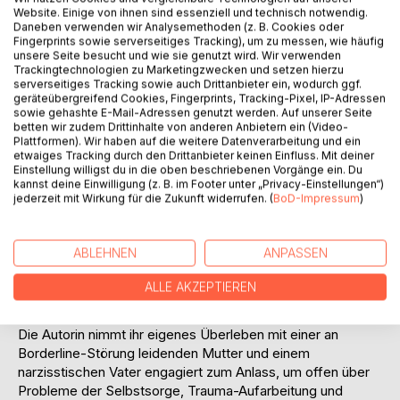
Website. Einige von ihnen sind essenziell und technisch notwendig.
Daneben verwenden wir Analysemethoden (z. B. Cookies oder
Fingerprints sowie serverseitiges Tracking), um zu messen, wie häufig
unsere Seite besucht und wie sie genutzt wird. Wir verwenden
Trackingtechnologien zu Marketingzwecken und setzen hierzu
serverseitiges Tracking sowie auch Drittanbieter ein, wodurch ggf.
BESCHREIBUNG
geräteübergreifend Cookies, Fingerprints, Tracking-Pixel, IP-Adressen
sowie gehashte E-Mail-Adressen genutzt werden. Auf unserer Seite
betten wir zudem Drittinhalte von anderen Anbietern ein (Video-
Plattformen). Wir haben auf die weitere Datenverarbeitung und ein
Mutterland Nirgendwo – Wenn die Mutter
etwaiges Tracking durch den Drittanbieter keinen Einfluss. Mit deiner
persönlichkeitsgestört ist, gibt es für die Kinder keinen
Einstellung willigst du in die oben beschriebenen Vorgänge ein. Du
normalen Alltag und keinen sicheren Ort. Noch als
kannst deine Einwilligung (z. B. im Footer unter „Privacy-Einstellungen“)
jederzeit mit Wirkung für die Zukunft widerrufen. (
BoD-Impressum
)
Erwachsene leiden Kinder psychisch kranker Eltern am
Verlust von Vertrauen, an der Schwierigkeit von
Beziehungen und an der Gleichgültigkeit der Umgebung.
ABLEHNEN
ANPASSEN
Gut für sich selbst zu sorgen wird zu einer
Überlebensmaxime – doch wie macht man das, wenn man
ALLE AKZEPTIEREN
es nie gelernt hat?
Die Autorin nimmt ihr eigenes Überleben mit einer an
Borderline-Störung leidenden Mutter und einem
narzisstischen Vater engagiert zum Anlass, um offen über
Probleme der Selbstsorge, Trauma-Aufarbeitung und