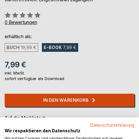
Bewertung::
0%
0
Bewertungen
erhältlich als:
BUCH
19,99 €
E-BOOK
7,99 €
7,99 €
inkl. MwSt.
sofort verfügbar als Download
IN DEN WARENKORB
Auf die Merkliste
Titel bewerten
Datenschutzerklärung
Wir respektieren den Datenschutz
Wir nutzen Cookies und vergleichbare Technologien auf unserer