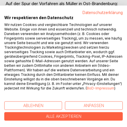
Auf der Spur der Vorfahren als Müller in Ost-Brandenburg:
Ein Streifzug durch die Geschichte der Besiedlung des
Datenschutzerklärung
Warthebruchs, Berichte über die Häufung von Stern-
Wir respektieren den Datenschutz
Vorkommen im westlichen Kreis Neustettin um Bärwalde,
Wir nutzen Cookies und vergleichbare Technologien auf unserer
über die Suche in Archiven in Deutschland und Polen und in
Website. Einige von ihnen sind essenziell und technisch notwendig.
Beständen der Mormonen, über die Suche nach Quellen
Daneben verwenden wir Analysemethoden (z. B. Cookies oder
Fingerprints sowie serverseitiges Tracking), um zu messen, wie häufig
von Sekundärliteratur, über Namensforschung nach Namen
unsere Seite besucht und wie sie genutzt wird. Wir verwenden
und Vornamen und den Pietismus in Pommern in Polzin und
Trackingtechnologien zu Marketingzwecken und setzen hierzu
Tempelburg, über die Ausbildung eines Müllers im 18.
serverseitiges Tracking sowie auch Drittanbieter ein, wodurch ggf.
geräteübergreifend Cookies, Fingerprints, Tracking-Pixel, IP-Adressen
Jahrhundert und die Zunftordnung des Kreises Arnswalde.
sowie gehashte E-Mail-Adressen genutzt werden. Auf unserer Seite
Auch wen die Geschichte der Familie Stern nicht
betten wir zudem Drittinhalte von anderen Anbietern ein (Video-
interessiert, gewinnt ein BIld, wie vielfältig man auch heute
Plattformen). Wir haben auf die weitere Datenverarbeitung und ein
noch über Familien im ehemals deutschen Osten forschen
etwaiges Tracking durch den Drittanbieter keinen Einfluss. Mit deiner
Einstellung willigst du in die oben beschriebenen Vorgänge ein. Du
und zu Erkenntnissen kommen kann.
kannst deine Einwilligung (z. B. im Footer unter „Privacy-Einstellungen“)
jederzeit mit Wirkung für die Zukunft widerrufen. (
BoD-Impressum
)
AUTOR/IN
ABLEHNEN
ANPASSEN
PRESSESTIMMEN
ALLE AKZEPTIEREN