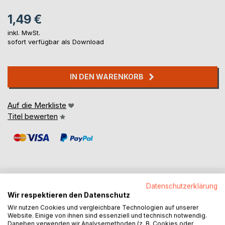
1,49 €
inkl. MwSt.
sofort verfügbar als Download
IN DEN WARENKORB
Auf die Merkliste
Titel bewerten
Datenschutzerklärung
BESCHREIBUNG
Wir respektieren den Datenschutz
Wir nutzen Cookies und vergleichbare Technologien auf unserer
Website. Einige von ihnen sind essenziell und technisch notwendig.
Negative Denkmuster, ein Risikofaktor!
Daneben verwenden wir Analysemethoden (z. B. Cookies oder