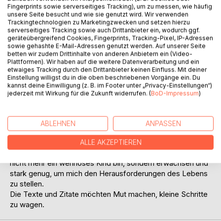
Fingerprints sowie serverseitiges Tracking), um zu messen, wie häufig
Menschen mit Depression neigen zu negativen
unsere Seite besucht und wie sie genutzt wird. Wir verwenden
Denkmustern. Diese Denkmuster führen häufig zu einer
Trackingtechnologien zu Marketingzwecken und setzen hierzu
passiven Lebenshaltung. Die Betroffenen ziehen sich
serverseitiges Tracking sowie auch Drittanbieter ein, wodurch ggf.
zunehmend zurück.
geräteübergreifend Cookies, Fingerprints, Tracking-Pixel, IP-Adressen
sowie gehashte E-Mail-Adressen genutzt werden. Auf unserer Seite
In den letzten Jahren meiner beratenden, ehrenamtlichen
betten wir zudem Drittinhalte von anderen Anbietern ein (Video-
Tätigkeit, entstanden viele Zitate, die Mut machen
Plattformen). Wir haben auf die weitere Datenverarbeitung und ein
möchten. Die Zitate resultieren aus meinen eigenen,
etwaiges Tracking durch den Drittanbieter keinen Einfluss. Mit deiner
Einstellung willigst du in die oben beschriebenen Vorgänge ein. Du
persönlichen Erfahrungen mit der Krankheit Depression und
kannst deine Einwilligung (z. B. im Footer unter „Privacy-Einstellungen“)
aus den Beratungen selbst. Auf meiner Facebookseite
jederzeit mit Wirkung für die Zukunft widerrufen. (
BoD-Impressum
)
„Leben mit Depression“ stelle ich regelmäßig Fotozitate
ein, die Betroffenen Mut machen möchten, selbst eigene
Schritte zu wagen und das Leben aktiv zu gestalten.
ABLEHNEN
ANPASSEN
Nach einem langem Leidensweg durfte ich erfahren, wie
wichtig es ist, kleine Schritte ins Leben zurück zu wagen.
ALLE AKZEPTIEREN
Eine besondere Hilfe war für mich, zu begreifen, dass ich
nicht mehr ein wehrloses Kind bin, sondern erwachsen und
stark genug, um mich den Herausforderungen des Lebens
zu stellen.
Die Texte und Zitate möchten Mut machen, kleine Schritte
zu wagen.