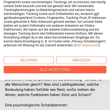
Auf die Merkliste
Fingerprints sowie serverseitiges Tracking), um zu messen, wie häufig
unsere Seite besucht und wie sie genutzt wird. Wir verwenden
Titel bewerten
Trackingtechnologien zu Marketingzwecken und setzen hierzu
serverseitiges Tracking sowie auch Drittanbieter ein, wodurch ggf.
geräteübergreifend Cookies, Fingerprints, Tracking-Pixel, IP-Adressen
sowie gehashte E-Mail-Adressen genutzt werden. Auf unserer Seite
betten wir zudem Drittinhalte von anderen Anbietern ein (Video-
Plattformen). Wir haben auf die weitere Datenverarbeitung und ein
etwaiges Tracking durch den Drittanbieter keinen Einfluss. Mit deiner
Einstellung willigst du in die oben beschriebenen Vorgänge ein. Du
kannst deine Einwilligung (z. B. im Footer unter „Privacy-Einstellungen“)
BESCHREIBUNG
jederzeit mit Wirkung für die Zukunft widerrufen. (
BoD-Impressum
)
Als Menschen gehen wir in Verbindung. Wie stellen wir uns
ABLEHNEN
ANPASSEN
diese vor? Welche Rolle spielen dabei innere Bilder und
Emotionen? Welche Sinnessysteme nutzen wir, sind wir
ALLE AKZEPTIEREN
denkfeindlich? Wann fühlen wir uns als Ich? Was erscheint
uns schön? Was empfinden wir als Belohnung - ist das für
alle Menschen gleich? Was sind Lieblingskinder, welche
Bedeutung haben Gefühle wie Neid, wofür stehen die
Ahnen, welche Funktionen haben Stolz und Scham?
Eine psychologische Schatzkammer!