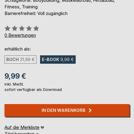
Schlagworte: Bodybuilding, Muskelaufbau, Fettabbau,
Fitness, Training
Barrierefreiheit: Voll zugänglich
Bewertung::
0%
0
Bewertungen
erhältlich als:
BUCH
21,99 €
E-BOOK
9,99 €
9,99 €
inkl. MwSt.
sofort verfügbar als Download
IN DEN WARENKORB
Auf die Merkliste
Titel bewerten