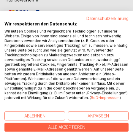
Datenschutzerklärung
Wir respektieren den Datenschutz
Wir nutzen Cookies und vergleichbare Technologien auf unserer
Website. Einige von ihnen sind essenziell und technisch notwendig.
Daneben verwenden wir Analysemethoden (z. B. Cookies oder
BESCHREIBUNG
Fingerprints sowie serverseitiges Tracking), um zu messen, wie häufig
unsere Seite besucht und wie sie genutzt wird. Wir verwenden
Trackingtechnologien zu Marketingzwecken und setzen hierzu
serverseitiges Tracking sowie auch Drittanbieter ein, wodurch ggf.
Entdecken Sie das ultimative Trainingsbuch, das Ihre
geräteübergreifend Cookies, Fingerprints, Tracking-Pixel, IP-Adressen
Fitnessreise revolutionieren wird! Unser Buch bietet nicht
sowie gehashte E-Mail-Adressen genutzt werden. Auf unserer Seite
betten wir zudem Drittinhalte von anderen Anbietern ein (Video-
nur eine Fülle von wissenschaftlich fundierten
Plattformen). Wir haben auf die weitere Datenverarbeitung und ein
Informationen, sondern auch praktische Tipps von
etwaiges Tracking durch den Drittanbieter keinen Einfluss. Mit deiner
erfahrenen Bodybuilding-Experten. Egal, ob Sie Anfänger
Einstellung willigst du in die oben beschriebenen Vorgänge ein. Du
kannst deine Einwilligung (z. B. im Footer unter „Privacy-Einstellungen“)
oder Fortgeschrittener sind, dieses Trainingsbuch ist Ihr
jederzeit mit Wirkung für die Zukunft widerrufen. (
BoD-Impressum
)
Schlüssel zu einem effektiven und gezielten Workout.
Schritt-für-Schritt-Anleitungen und illustrierte Übungen
helfen Ihnen, die richtige Technik zu beherrschen und
ABLEHNEN
ANPASSEN
maximale Ergebnisse zu erzielen. Entwickeln Sie einen
maßgeschneiderten Trainingsplan auf der Grundlage Ihrer
ALLE AKZEPTIEREN
individuellen Ziele, wie Muskelaufbau, Fettverbrennung