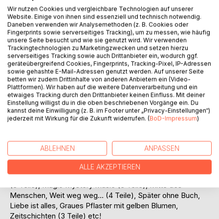
Wir nutzen Cookies und vergleichbare Technologien auf unserer
Website. Einige von ihnen sind essenziell und technisch notwendig.
Daneben verwenden wir Analysemethoden (z. B. Cookies oder
Fingerprints sowie serverseitiges Tracking), um zu messen, wie häufig
unsere Seite besucht und wie sie genutzt wird. Wir verwenden
BESCHREIBUNG
Trackingtechnologien zu Marketingzwecken und setzen hierzu
serverseitiges Tracking sowie auch Drittanbieter ein, wodurch ggf.
geräteübergreifend Cookies, Fingerprints, Tracking-Pixel, IP-Adressen
Gerd Steinkoenig und sein 86. Buch! Mit The Rise And Fall
sowie gehashte E-Mail-Adressen genutzt werden. Auf unserer Seite
betten wir zudem Drittinhalte von anderen Anbietern ein (Video-
Of Rock n Roll 1955 - 2025, Little Best Fotos in 3 Kapiteln,
Plattformen). Wir haben auf die weitere Datenverarbeitung und ein
Klimbim 1973, Nur noch Idioten zu 80 %, Musikvielfalt,
etwaiges Tracking durch den Drittanbieter keinen Einfluss. Mit deiner
Fotos von 2 Lieblingsbäumen, der unscheinbare
Einstellung willigst du in die oben beschriebenen Vorgänge ein. Du
kannst deine Einwilligung (z. B. im Footer unter „Privacy-Einstellungen“)
Klimaschützer Moos, Goethe, BRAVO-Hits aus 1980 &
jederzeit mit Wirkung für die Zukunft widerrufen. (
BoD-Impressum
)
1983, Zimmer 86, Genießen Sie das Altern, Kate Bush,
Freiheit, Laura Dahlmeier, Ozzy & Hulk, Gaza, Alexandra,
Gerd's Best Music, Ein Remake aus 2018, 2 Songtexte
ABLEHNEN
ANPASSEN
ohne Musik (2022), Trump, Louis de Funes,
Gedankenfetzen Nr. 105 und mehr! In 16 Kapiteln.
ALLE AKZEPTIEREN
Kleine Auswahl: Blood On The Rooftops (4 Teile), Danach
(3 Teile), Magic Mystery Music (3 Teile), Mitte des
Menschen, Weit weg weg... (4 Teile), Später ohne Buch,
Liebe ist alles, Graues Pflaster mit gelben Blumen,
Zeitschichten (3 Teile) etc!