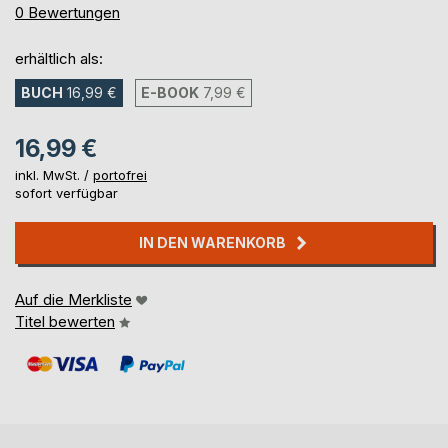
0%
0
Bewertungen
erhältlich als:
BUCH
16,99 €
E-BOOK
7,99 €
16,99 €
inkl. MwSt. /
portofrei
sofort verfügbar
IN DEN WARENKORB
Auf die Merkliste
Titel bewerten