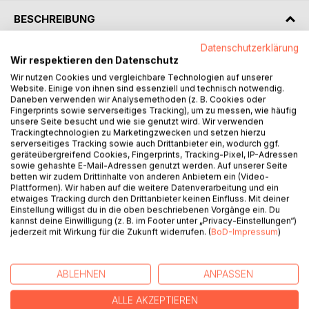
BESCHREIBUNG
Datenschutzerklärung
Ich bin Gerd Steinkoenig (Bj 1959, Weltbürger) und
Wir respektieren den Datenschutz
veröffentlichte mein 114. Buch - als Werbebuch 2, das 12.
Wir nutzen Cookies und vergleichbare Technologien auf unserer
letztes Buch, lach... Durch meine Perfektion brauchte ich
Website. Einige von ihnen sind essenziell und technisch notwendig.
Daneben verwenden wir Analysemethoden (z. B. Cookies oder
einfach dieses Buch als Werbung über mich als Autor.
Fingerprints sowie serverseitiges Tracking), um zu messen, wie häufig
unsere Seite besucht und wie sie genutzt wird. Wir verwenden
In diesem Buch war "Back To The Roots": über meine
Trackingtechnologien zu Marketingzwecken und setzen hierzu
serverseitiges Tracking sowie auch Drittanbieter ein, wodurch ggf.
Symbiose über meine Musik und mein Leben! Mit vielen
geräteübergreifend Cookies, Fingerprints, Tracking-Pixel, IP-Adressen
Lyrics über mein Großvater (1895-1987), über mein LPs-
sowie gehashte E-Mail-Adressen genutzt werden. Auf unserer Seite
Urknall 1976, über die Monnemer Zeiten 1983, die
betten wir zudem Drittinhalte von anderen Anbietern ein (Video-
Globetrotter-Tour 1986, mein Abgesang irgendwann, die
Plattformen). Wir haben auf die weitere Datenverarbeitung und ein
etwaiges Tracking durch den Drittanbieter keinen Einfluss. Mit deiner
Zukunft der Menschheit, mein Lifefeel. Lovesong ohne
Einstellung willigst du in die oben beschriebenen Vorgänge ein. Du
Noten, my Smoke-Musik-TV-Shows 2013/2014 etc...
kannst deine Einwilligung (z. B. im Footer unter „Privacy-Einstellungen“)
jederzeit mit Wirkung für die Zukunft widerrufen. (
BoD-Impressum
)
Plus Fotos: mit der Haut meines Lieblingsbaums,
Lovesong-Cover, Cover-Vinyl-LP, Skagerrak, 15 Bücher
ABLEHNEN
ANPASSEN
des Autors, Dallas, Cindy & Bert / Genesis etc...
ALLE AKZEPTIEREN
C Gerd Steinkoenig, 25. Juni 2026