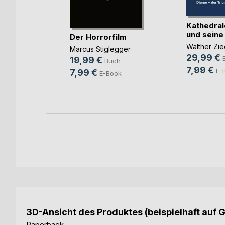
Kathedral
und seine D
n die
Der Horrorfilm
Walther Zie
Marcus Stiglegger
29,99 €
agen
19,99 €
Buch
7,99 €
h
E-
7,99 €
E-Book
ok
3D-Ansicht des Produktes (beispielhaft auf 
Paperback