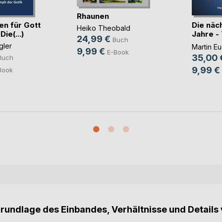
Rhaunen
en für Gott
Die näc
Heiko Theobald
ie(...)
Jahre -
24,99 €
Buch
Ever
gler
Martin Eu
9,99 €
E-Book
35,00 
Buch
9,99 €
Book
Grundlage des Einbandes, Verhältnisse und Details 