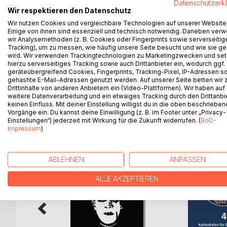
The Berlin Philharmonic is a synonym for excellent
Datenschutzerk
Wir respektieren den Datenschutz
success to success with its illustrious conductors
Wir nutzen Cookies und vergleichbare Technologien auf unserer Website
Annemarie Kleinert relates the history of this per
Einige von ihnen sind essenziell und technisch notwendig. Daneben ver
development and the internal organization of the o
wir Analysemethoden (z. B. Cookies oder Fingerprints sowie serverseitig
soloists, and composers, as well as its many voyag
Tracking), um zu messen, wie häufig unsere Seite besucht und wie sie ge
wird. Wir verwenden Trackingtechnologien zu Marketingzwecken und se
personal observations of musicians and conducto
hierzu serverseitiges Tracking sowie auch Drittanbieter ein, wodurch ggf.
members of this musical ensemble.
geräteübergreifend Cookies, Fingerprints, Tracking-Pixel, IP-Adressen s
gehashte E-Mail-Adressen genutzt werden. Auf unserer Seite betten wir
Drittinhalte von anderen Anbietern ein (Video-Plattformen). Wir haben auf
weitere Datenverarbeitung und ein etwaiges Tracking durch den Drittanbi
keinen Einfluss. Mit deiner Einstellung willigst du in die oben beschriebe
WEITERE TITEL BEI
Bo
Vorgänge ein. Du kannst deine Einwilligung (z. B. im Footer unter „Privacy-
Einstellungen“) jederzeit mit Wirkung für die Zukunft widerrufen. (
BoD-
Impressum
)
ABLEHNEN
ANPASSEN
ALLE AKZEPTIEREN