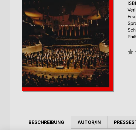
ISB
Ver
Ers
Spr
Sch
Phil
Bew
0%
BESCHREIBUNG
AUTOR/IN
PRESSES