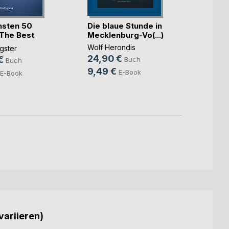
Hamb
hsten 50
Die blaue Stunde in
Zehnt
 The Best
Mecklenburg-Vo(...)
Thunar
Wolf Herondis
gster
35,9
24,90 €
€
Buch
Buch
18,9
9,49 €
E-Book
E-Book
variieren)