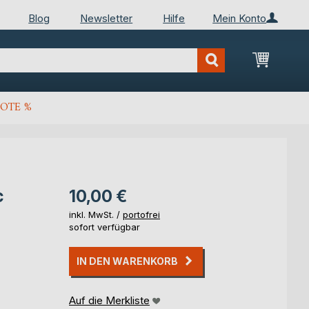
Blog
Newsletter
Hilfe
Mein Konto
Mein Wa
OTE %
c
10,00 €
inkl. MwSt. /
portofrei
sofort verfügbar
IN DEN WARENKORB
Auf die Merkliste