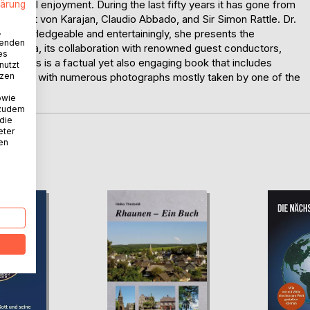
 musical enjoyment. During the last fifty years it has gone from
lärung
 Herbert von Karajan, Claudio Abbado, and Sir Simon Rattle. Dr.
.
iod. Knowledgeable and entertainingly, she presents the
wenden
rchestra, its collaboration with renowned guest conductors,
es
es. This is a factual yet also engaging book that includes
nutzt
tzen
rs along with numerous photographs mostly taken by one of the
owie
 zudem
 die
eter
nen
D