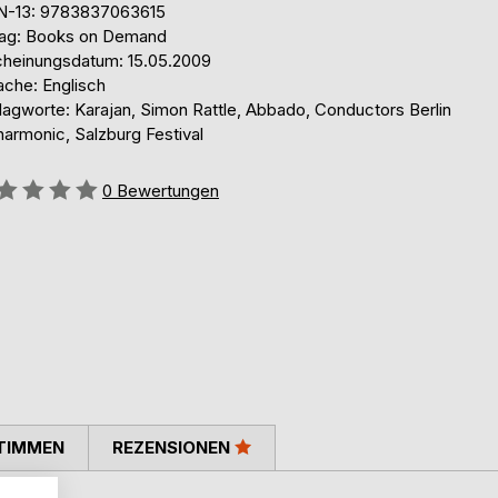
N-13: 9783837063615
lag: Books on Demand
cheinungsdatum: 15.05.2009
ache: Englisch
lagworte: Karajan, Simon Rattle, Abbado, Conductors Berlin
harmonic, Salzburg Festival
ertung::
0
Bewertungen
TIMMEN
REZENSIONEN