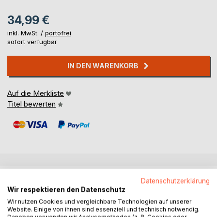
34,99 €
inkl. MwSt. /
portofrei
sofort verfügbar
IN DEN WARENKORB
Auf die Merkliste
Titel bewerten
BESCHREIBUNG
Datenschutzerklärung
Wir respektieren den Datenschutz
Wir nutzen Cookies und vergleichbare Technologien auf unserer
"Munich: Watercolour Walks" is the culmination of
Website. Einige von ihnen sind essenziell und technisch notwendig.
countless days spent discovering beautiful city Munich,