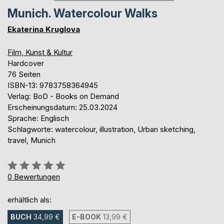
Munich. Watercolour Walks
Ekaterina Kruglova
Film, Kunst & Kultur
Hardcover
76 Seiten
ISBN-13: 9783758364945
Verlag: BoD - Books on Demand
Erscheinungsdatum: 25.03.2024
Sprache: Englisch
Schlagworte: watercolour, illustration, Urban sketching,
travel, Munich
Bewertung::
0%
0
Bewertungen
erhältlich als:
BUCH
34,99 €
E-BOOK
13,99 €