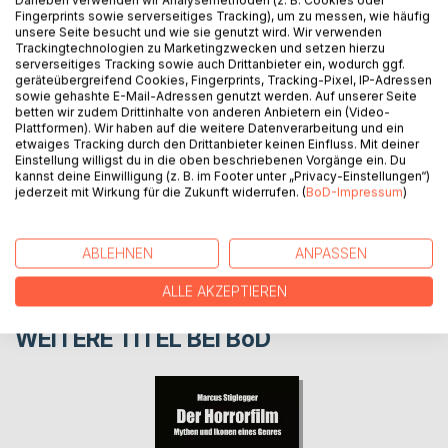
Daneben verwenden wir Analysemethoden (z. B. Cookies oder
Fingerprints sowie serverseitiges Tracking), um zu messen, wie häufig
seen through the eyes of an urban sketcher and city
unsere Seite besucht und wie sie genutzt wird. Wir verwenden
admirer.
Trackingtechnologien zu Marketingzwecken und setzen hierzu
serverseitiges Tracking sowie auch Drittanbieter ein, wodurch ggf.
geräteübergreifend Cookies, Fingerprints, Tracking-Pixel, IP-Adressen
AUTOR/IN
sowie gehashte E-Mail-Adressen genutzt werden. Auf unserer Seite
betten wir zudem Drittinhalte von anderen Anbietern ein (Video-
Plattformen). Wir haben auf die weitere Datenverarbeitung und ein
etwaiges Tracking durch den Drittanbieter keinen Einfluss. Mit deiner
PRESSESTIMMEN
Einstellung willigst du in die oben beschriebenen Vorgänge ein. Du
kannst deine Einwilligung (z. B. im Footer unter „Privacy-Einstellungen“)
jederzeit mit Wirkung für die Zukunft widerrufen. (
BoD-Impressum
)
REZENSIONEN
ABLEHNEN
ANPASSEN
ALLE AKZEPTIEREN
WEITERE TITEL BEI
BoD