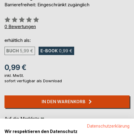
Barrierefreiheit: Eingeschränkt zugänglich
Bewertung::
0%
0
Bewertungen
erhältlich als:
BUCH
5,99 €
E-BOOK
0,99 €
0,99 €
inkl. MwSt.
sofort verfügbar als Download
IN DEN WARENKORB
Auf die Merkliste
Titel bewerten
Datenschutzerklärung
Wir respektieren den Datenschutz