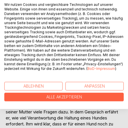
Wir nutzen Cookies und vergleichbare Technologien auf unserer
Website. Einige von ihnen sind essenziell und technisch notwendig.
Daneben verwenden wir Analysemethoden (z. B. Cookies oder
Fingerprints sowie serverseitiges Tracking), um zu messen, wie häufig
unsere Seite besucht und wie sie genutzt wird. Wir verwenden
Trackingtechnologien zu Marketingzwecken und setzen hierzu
serverseitiges Tracking sowie auch Drittanbieter ein, wodurch ggf.
BESCHREIBUNG
geräteübergreifend Cookies, Fingerprints, Tracking-Pixel, IP-Adressen
sowie gehashte E-Mail-Adressen genutzt werden. Auf unserer Seite
betten wir zudem Drittinhalte von anderen Anbietern ein (Video-
Plattformen). Wir haben auf die weitere Datenverarbeitung und ein
The nine-year-old Leon wants to have a dog and asks his
etwaiges Tracking durch den Drittanbieter keinen Einfluss. Mit deiner
mother many questions on this issue. During the
Einstellung willigst du in die oben beschriebenen Vorgänge ein. Du
conversation he comes to know that keeping a dog comes
kannst deine Einwilligung (z. B. im Footer unter „Privacy-Einstellungen“)
jederzeit mit Wirkung für die Zukunft widerrufen. (
BoD-Impressum
)
with many responsibilities. He understands that he is still
too young to keep a dog. This book shows children the
preconditions for keeping a dog which is explained in a
ABLEHNEN
ANPASSEN
simple and child-oriented way by giving many practical
examples.
ALLE AKZEPTIEREN
Der neunjährige Leon will einen Hund haben und stellt
seiner Mutter viele Fragen dazu. In dem Gespräch erfährt
er, wie viel Verantwortung die Haltung eines Hundes
erfordert. Ihm wird klar, dass er für einen Hund noch zu