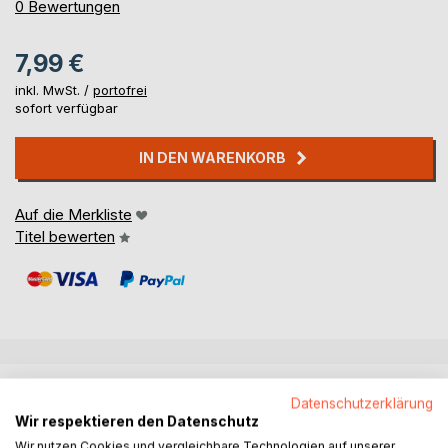
0%
0
Bewertungen
7,99 €
inkl. MwSt. /
portofrei
sofort verfügbar
IN DEN WARENKORB
Auf die Merkliste
Titel bewerten
BESCHREIBUNG
Datenschutzerklärung
Wir respektieren den Datenschutz
Marie ist traurig, weil ihr Kater Schnurri verschwunden ist.
Wir nutzen Cookies und vergleichbare Technologien auf unserer