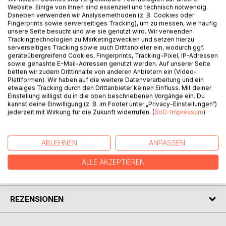
Website. Einige von ihnen sind essenziell und technisch notwendig.
Da kommt ihr Mutwurm MuGl zur Hilfe. Er zeigt Marie, wie
Daneben verwenden wir Analysemethoden (z. B. Cookies oder
wichtig es ist, mutig zu sein und an seine Träume und
Fingerprints sowie serverseitiges Tracking), um zu messen, wie häufig
Wünsche zu glauben.
unsere Seite besucht und wie sie genutzt wird. Wir verwenden
Trackingtechnologien zu Marketingzwecken und setzen hierzu
Ein Vorlesebuch, nicht nur für Katzenfreunde. Es ist auch
serverseitiges Tracking sowie auch Drittanbieter ein, wodurch ggf.
ein Buch für A-B-C Schützen und kleine Leseratten, die
geräteübergreifend Cookies, Fingerprints, Tracking-Pixel, IP-Adressen
Spaß daran haben, das Geheimnis von MuGl und Marie zu
sowie gehashte E-Mail-Adressen genutzt werden. Auf unserer Seite
betten wir zudem Drittinhalte von anderen Anbietern ein (Video-
entdecken.
Plattformen). Wir haben auf die weitere Datenverarbeitung und ein
Das Buch ist auch erhältlich als gebundene Ausgabe zum
etwaiges Tracking durch den Drittanbieter keinen Einfluss. Mit deiner
Preis von 19,99 €.
Einstellung willigst du in die oben beschriebenen Vorgänge ein. Du
kannst deine Einwilligung (z. B. im Footer unter „Privacy-Einstellungen“)
Beide Ausgaben erhältlich Online und im Buchhandel, sowie
jederzeit mit Wirkung für die Zukunft widerrufen. (
BoD-Impressum
)
als E-Book.
ABLEHNEN
ANPASSEN
AUTOR/IN
ALLE AKZEPTIEREN
PRESSESTIMMEN
REZENSIONEN