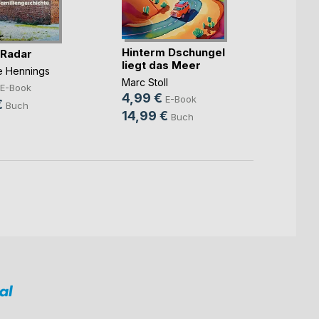
Hinterm Dschungel
Die ka
 Radar
liegt das Meer
Benjam
ne Hennings
Marc Stoll
7,99
E-Book
4,99 €
E-Book
10,9
€
Buch
14,99 €
Buch