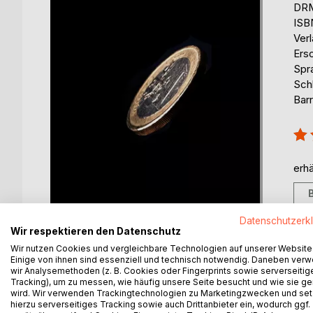
DRM
ISB
Ver
Ers
Spr
Sch
Barr
Bew
100
erhä
Datenschutzerk
Wir respektieren den Datenschutz
Wir nutzen Cookies und vergleichbare Technologien auf unserer Website
Einige von ihnen sind essenziell und technisch notwendig. Daneben ver
wir Analysemethoden (z. B. Cookies oder Fingerprints sowie serverseitig
BESCHREIBUNG
AUTOR/IN
PRESSES
Tracking), um zu messen, wie häufig unsere Seite besucht und wie sie ge
wird. Wir verwenden Trackingtechnologien zu Marketingzwecken und se
hierzu serverseitiges Tracking sowie auch Drittanbieter ein, wodurch ggf.