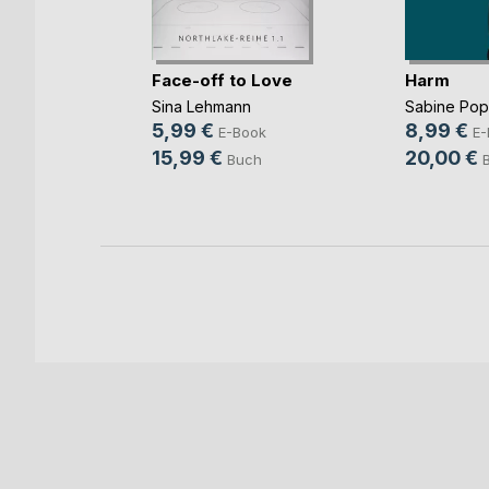
mme im
Face-off to Love
Harm
Sina Lehmann
Sabine Po
ok
5,99 €
8,99 €
E-Book
E-
h
15,99 €
20,00 €
Buch