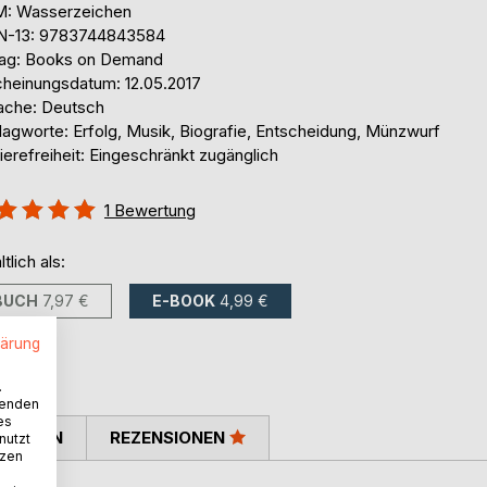
: Wasserzeichen
N-13: 9783744843584
lag: Books on Demand
cheinungsdatum: 12.05.2017
ache: Deutsch
lagworte: Erfolg, Musik, Biografie, Entscheidung, Münzwurf
ierefreiheit: Eingeschränkt zugänglich
ertung::
1
Bewertung
%
ltlich als:
BUCH
7,97 €
E-BOOK
4,99 €
lärung
.
wenden
es
TIMMEN
REZENSIONEN
nutzt
tzen