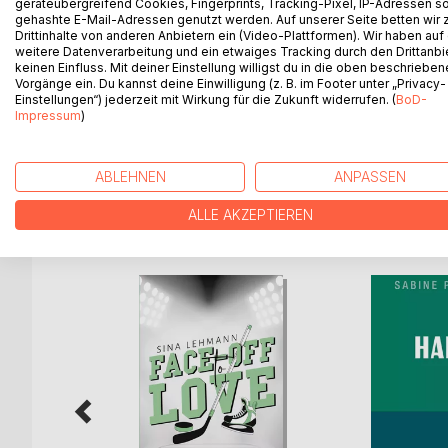
geräteübergreifend Cookies, Fingerprints, Tracking-Pixel, IP-Adressen s
Ein Wurf - Eine Entscheidung
gehashte E-Mail-Adressen genutzt werden. Auf unserer Seite betten wir
Jason hat keine Lust mehr auf sein langweiliges L
Drittinhalte von anderen Anbietern ein (Video-Plattformen). Wir haben auf
eine Münze um sich zwischen zwei Wegen zu ents
weitere Datenverarbeitung und ein etwaiges Tracking durch den Drittanbi
keinen Einfluss. Mit deiner Einstellung willigst du in die oben beschriebe
nimmt bestimmt die Münze.
Vorgänge ein. Du kannst deine Einwilligung (z. B. im Footer unter „Privacy-
Zahl oder Kopf?
Einstellungen“) jederzeit mit Wirkung für die Zukunft widerrufen. (
BoD-
Beide möglichen Zeitstränge werden in dem Buch er
Impressum
)
Nachteile ...
ABLEHNEN
ANPASSEN
ALLE AKZEPTIEREN
WEITERE TITEL BEI
Bo