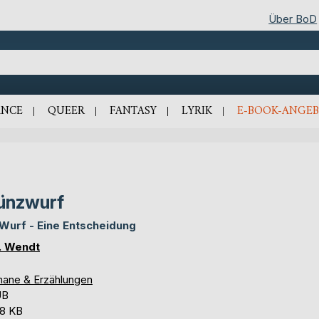
Über BoD
NCE
QUEER
FANTASY
LYRIK
E-BOOK-ANGEB
ünzwurf
 Wurf - Eine Entscheidung
. Wendt
ane & Erzählungen
UB
,8 KB