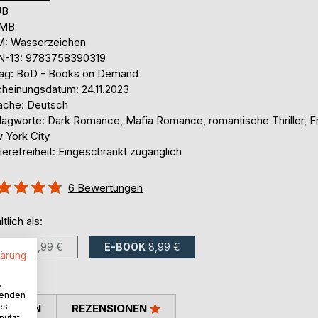
UB
 MB
: Wasserzeichen
N-13: 9783758390319
lag: BoD - Books on Demand
cheinungsdatum: 24.11.2023
ache: Deutsch
lagworte: Dark Romance, Mafia Romance, romantische Thriller, Er
 York City
ierefreiheit: Eingeschränkt zugänglich
ertung::
6
Bewertungen
%
ltlich als:
BUCH
19,99 €
E-BOOK
8,99 €
lärung
.
wenden
es
TIMMEN
REZENSIONEN
nutzt