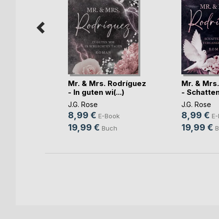
hmus der
Mr. & Mrs. Rodríguez
Mr. & Mrs
- In guten wi(...)
- Schatten 
J.G. Rose
J.G. Rose
8,99 €
8,99 €
ok
E-Book
E-
19,99 €
19,99 €
ch
Buch
B