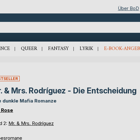
Über BoD
NCE
QUEER
FANTASY
LYRIK
E-BOOK-ANGEB
STSELLER
. & Mrs. Rodríguez - Die Entscheidung
e dunkle Mafia Romanze
. Rose
d 2:
Mr. & Mrs. Rodríguez
besromane