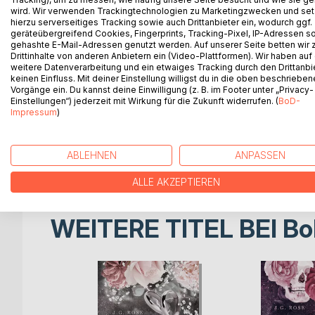
wird. Wir verwenden Trackingtechnologien zu Marketingzwecken und se
hierzu serverseitiges Tracking sowie auch Drittanbieter ein, wodurch ggf.
Glaubst du an das Schicksal?
geräteübergreifend Cookies, Fingerprints, Tracking-Pixel, IP-Adressen s
gehashte E-Mail-Adressen genutzt werden. Auf unserer Seite betten wir
Drittinhalte von anderen Anbietern ein (Video-Plattformen). Wir haben auf
Aria war nach wie vor fest entschlossen, alle Hi
weitere Datenverarbeitung und ein etwaiges Tracking durch den Drittanbi
und seiner Familie zu befreien.
keinen Einfluss. Mit deiner Einstellung willigst du in die oben beschriebe
Vorgänge ein. Du kannst deine Einwilligung (z. B. im Footer unter „Privacy-
Dabei schien sich das Schicksal schon auf ihre Sei
Einstellungen“) jederzeit mit Wirkung für die Zukunft widerrufen. (
BoD-
Impressum
)
Leben, den sie einst zu kennen glaubte, und der ihr 
Doch war er ihr von Gott gesandter Retter oder vi
ABLEHNEN
ANPASSEN
Letztendlich stand Aria vor einer Entscheidung, di
ALLE AKZEPTIEREN
WEITERE TITEL BEI
Bo