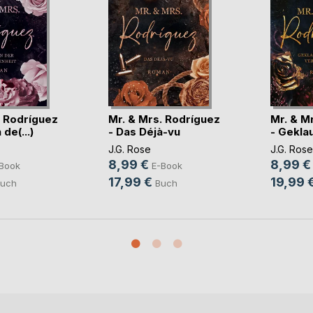
. Rodríguez
Mr. & Mrs. Rodríguez
Mr. & M
de(...)
- Das Déjà-vu
- Geklaut
J.G. Rose
J.G. Rose
8,99 €
8,99 €
Book
E-Book
17,99 €
19,99 
uch
Buch