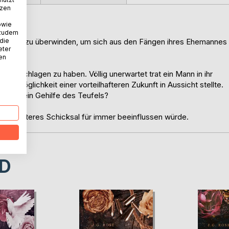
tzen
owie
 zudem
 die
ndernisse zu überwinden, um sich aus den Fängen ihres Ehemannes
eter
nen
te geschlagen zu haben. Völlig unerwartet trat ein Mann in ihr
die Möglichkeit einer vorteilhafteren Zukunft in Aussicht stellte.
elmehr ein Gehilfe des Teufels?
e ihr weiteres Schicksal für immer beeinflussen würde.
D