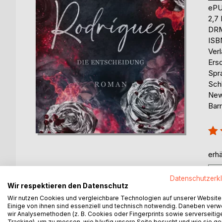
eP
2,7
DRM
ISB
Ver
Ers
Spr
Sch
New
Barr
Bew
93
erhä
Datenschutzerk
Wir respektieren den Datenschutz
Wir nutzen Cookies und vergleichbare Technologien auf unserer Website
Einige von ihnen sind essenziell und technisch notwendig. Daneben ver
wir Analysemethoden (z. B. Cookies oder Fingerprints sowie serverseitig
BESCHREIBUNG
AUTOR/IN
PRESSES
Tracking), um zu messen, wie häufig unsere Seite besucht und wie sie ge