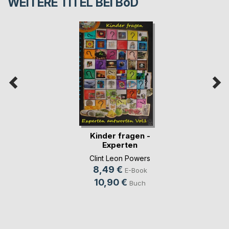
WEITERE TITEL BEI
BoD
Kinder fragen -
Experten
antworten(...)
Clint Leon Powers
8,49 €
E-Book
10,90 €
Buch