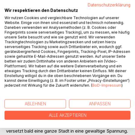
Datenschutzerklärung
Wir respektieren den Datenschutz
BESCHREIBUNG
Wir nutzen Cookies und vergleichbare Technologien auf unserer
Website. Einige von ihnen sind essenziell und technisch notwendig.
Daneben verwenden wir Analysemethoden (z. B. Cookies oder
Wer ist MOUL? Der „Mann ohne Gesicht“, behaupten allen
Fingerprints sowie serverseitiges Tracking), um zu messen, wie häufig
Ernstes die Überfallenen, denen sein Besuch meist eine
unsere Seite besucht und wie sie genutzt wird. Wir verwenden
runde Millionensumme kostet. Ein Gentleman-Einbrecher
Trackingtechnologien zu Marketingzwecken und setzen hierzu
serverseitiges Tracking sowie auch Drittanbieter ein, wodurch ggf.
im Frackmantel, der mit Gaspatronen seine Opfer lähmt,
geräteübergreifend Cookies, Fingerprints, Tracking-Pixel, IP-Adressen
dann mit einer Tinktur die rechte Hand löst, damit sie den
sowie gehashte E-Mail-Adressen genutzt werden. Auf unserer Seite
Scheck ausfüllen können, den Moul von ihnen fordert. Alle
betten wir zudem Drittinhalte von anderen Anbietern ein (Video-
Plattformen). Wir haben auf die weitere Datenverarbeitung und ein
Bemühungen der Polizei, dem dreisten Burschen das
etwaiges Tracking durch den Drittanbieter keinen Einfluss. Mit deiner
Handwerk zu legen, schlagen fehl, weil Gibba Marin, die
Einstellung willigst du in die oben beschriebenen Vorgänge ein. Du
unter dem schweren Verdacht steht, Mouls Helferin zu
kannst deine Einwilligung (z. B. im Footer unter „Privacy-Einstellungen“)
jederzeit mit Wirkung für die Zukunft widerrufen. (
BoD-Impressum
)
sein, verhaftet worden ist und vom Schwurgericht mangels
Beweise freigesprochen werden musste. – Da lässt
George Lamentier, der mächtigste Bankier von Paris, durch
ABLEHNEN
ANPASSEN
die Presse dem „Mann ohne Gesicht“ den Kampf ansagen.
Dazu beruft der Finanzmann namhafte Detektive, unter
ALLE AKZEPTIEREN
ihnen den berühmten Mc Connell aus London. Der Kampf
Lamentier gegen Moul nimmt damit seinen Anfang und
versetzt bald eine ganze Stadt in eine gewaltige Spannung.