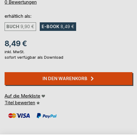
0%
0
Bewertungen
erhältlich als:
BUCH
9,90 €
E-BOOK
8,49 €
8,49 €
inkl. MwSt.
sofort verfügbar als Download
IN DEN WARENKORB
Auf die Merkliste
Titel bewerten