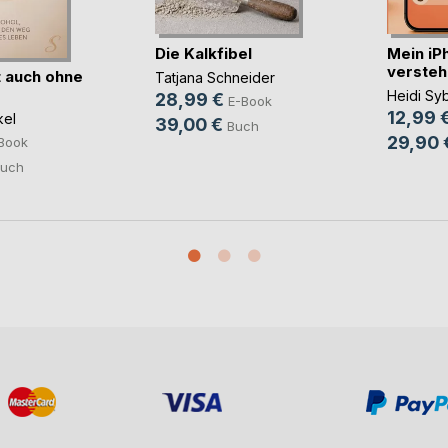
Die Kalkfibel
Mein iP
verstehe
 auch ohne
Tatjana Schneider
Heidi Syb
28,99 €
E-Book
12,99 
kel
39,00 €
Buch
29,90 
Book
uch