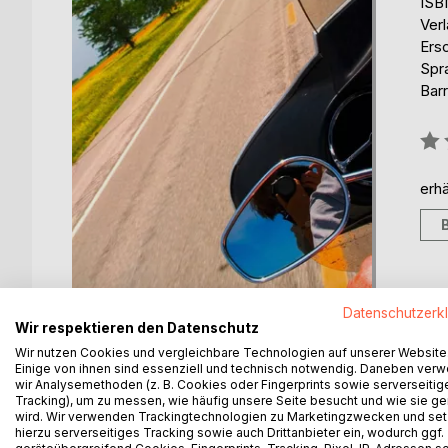
ISB
Ver
Ers
Spr
Barr
Bew
0%
erhä
Datenschutzerk
Wir respektieren den Datenschutz
Wir nutzen Cookies und vergleichbare Technologien auf unserer Website
Einige von ihnen sind essenziell und technisch notwendig. Daneben ver
wir Analysemethoden (z. B. Cookies oder Fingerprints sowie serverseitig
Tracking), um zu messen, wie häufig unsere Seite besucht und wie sie ge
BESCHREIBUNG
AUTOR/IN
PRESSES
wird. Wir verwenden Trackingtechnologien zu Marketingzwecken und se
hierzu serverseitiges Tracking sowie auch Drittanbieter ein, wodurch ggf.