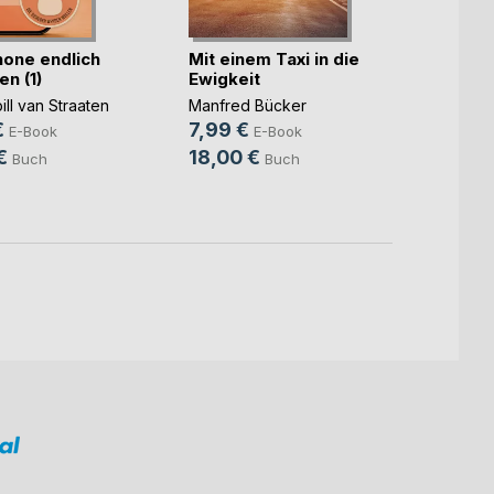
hone endlich
Mit einem Taxi in die
Wie w
n (1)
Ewigkeit
indig
ill van Straaten
Manfred Bücker
Lucas 
€
7,99 €
19,9
E-Book
E-Book
€
18,00 €
25,0
Buch
Buch