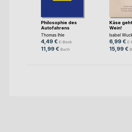
mpakt /
 A(...)
Philosophie des
Käse geht
Autofahrens
Wein!
er
Thomas Ihle
Isabel Wuc
ok
4,49 €
6,99 €
E-Book
E-
h
11,99 €
15,99 €
Buch
B