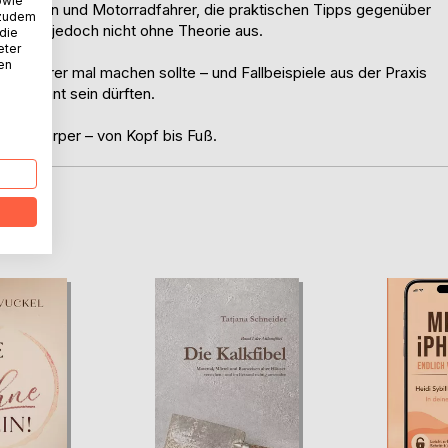
owie
rinnen und Motorradfahrer, die praktischen Tipps gegenüber
 zudem
kommen jedoch nicht ohne Theorie aus.
 die
eter
nen
radfahrer mal machen sollte – und Fallbeispiele aus der Praxis
r bekannt sein dürften.
ichen Körper – von Kopf bis Fuß.
D