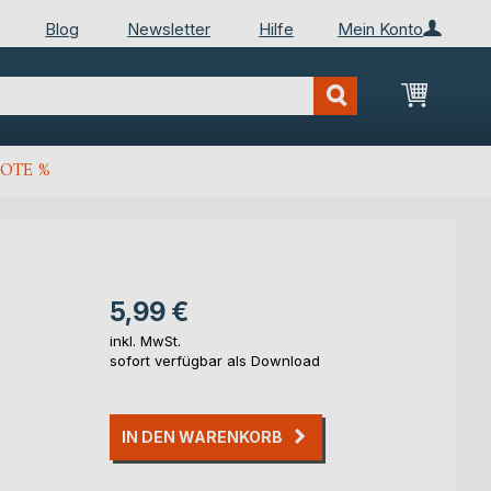
Blog
Newsletter
Hilfe
Mein Konto
Mein Wa
OTE %
5,99 €
inkl. MwSt.
sofort verfügbar als Download
IN DEN WARENKORB