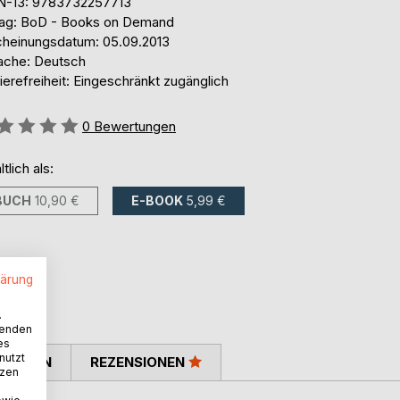
N-13: 9783732257713
lag: BoD - Books on Demand
cheinungsdatum: 05.09.2013
ache: Deutsch
ierefreiheit: Eingeschränkt zugänglich
ertung::
0
Bewertungen
ltlich als:
BUCH
10,90 €
E-BOOK
5,99 €
lärung
.
wenden
es
nutzt
TIMMEN
REZENSIONEN
tzen