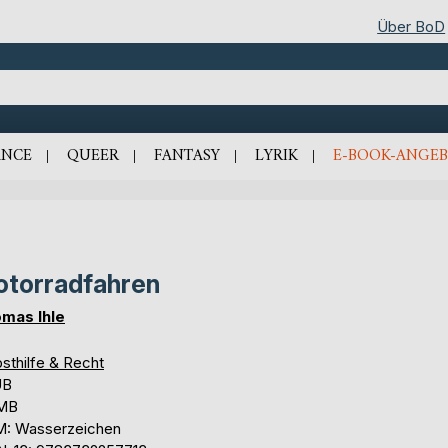
Über BoD
NCE
QUEER
FANTASY
LYRIK
E-BOOK-ANGEB
torradfahren
mas Ihle
sthilfe & Recht
UB
 MB
: Wasserzeichen