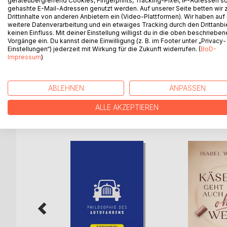
geräteübergreifend Cookies, Fingerprints, Tracking-Pixel, IP-Adressen s
„MOTORRADFAHREN“ richtet sich an Motorradfahre
gehashte E-Mail-Adressen genutzt werden. Auf unserer Seite betten wir
aufgeschlossen sind. Einige technische Abläufe 
Drittinhalte von anderen Anbietern ein (Video-Plattformen). Wir haben auf
weitere Datenverarbeitung und ein etwaiges Tracking durch den Drittanbi
keinen Einfluss. Mit deiner Einstellung willigst du in die oben beschriebe
Die Broschüre beinhaltet Übungen, die jeder Motor
Vorgänge ein. Du kannst deine Einwilligung (z. B. im Footer unter „Privacy-
beschreiben Situationen, die jedem Motorradfahre
Einstellungen“) jederzeit mit Wirkung für die Zukunft widerrufen. (
BoD-
Impressum
)
Die einzelnen Kapitel orientieren sich am menschl
ABLEHNEN
ANPASSEN
ALLE AKZEPTIEREN
WEITERE TITEL BEI
Bo