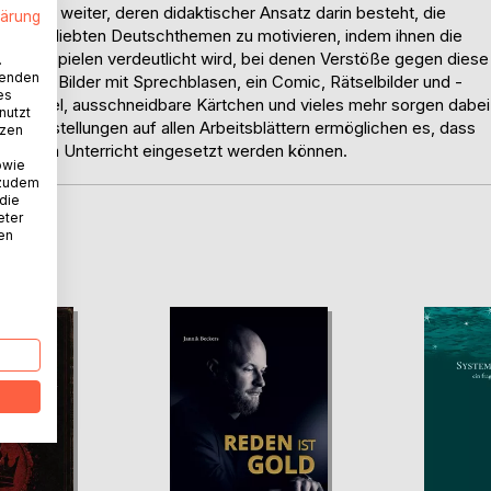
tiegen weiter, deren didaktischer Ansatz darin besteht, die
lärung
n unbeliebten Deutschthemen zu motivieren, indem ihnen die
en Beispielen verdeutlicht wird, bei denen Verstöße gegen diese
.
wenden
ufen. Bilder mit Sprechblasen, ein Comic, Rätselbilder und -
es
mimespiel, ausschneidbare Kärtchen und vieles mehr sorgen dabei
nutzt
gabenstellungen auf allen Arbeitsblättern ermöglichen es, dass
tzen
wand im Unterricht eingesetzt werden können.
owie
 zudem
 die
eter
nen
D