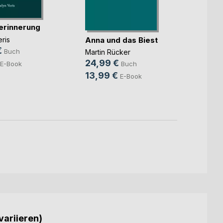
erinnerung
Mehr
Anna und das Biest
ris
€
Marc 
Buch
Martin Rücker
10,0
24,99 €
E-Book
Buch
5,99
13,99 €
E-Book
variieren)