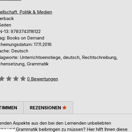
llschaft, Politik & Medien
erback
Seiten
N-13: 9783743116122
lag: Books on Demand
heinungsdatum: 17.11.2016
ache: Deutsch
lagworte: Unterrichtseinstiege, deutsch, Rechtschreibung,
chensetzung, Grammatik
ertung::
0
Bewertungen
TIMMEN
REZENSIONEN
ernenden Aspekte aus den bei den Lernenden unbeliebten
 und Grammatik beibringen zu müssen? Hier hilft Ihnen diese