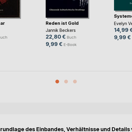
System
ar
Reden ist Gold
Evelyn Ve
14,99 
Jannik Beckers
22,80 €
9,99 €
Buch
Buch
9,99 €
E-Book
Grundlage des Einbandes, Verhältnisse und Details 