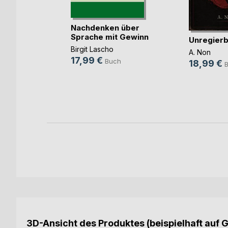
Nachdenken über
Sprache mit Gewinn
Unregierb
t, dass
Birgit Lascho
(...)
A. Non
17,99 €
Buch
18,99 €
ch
3D-Ansicht des Produktes (beispielhaft auf 