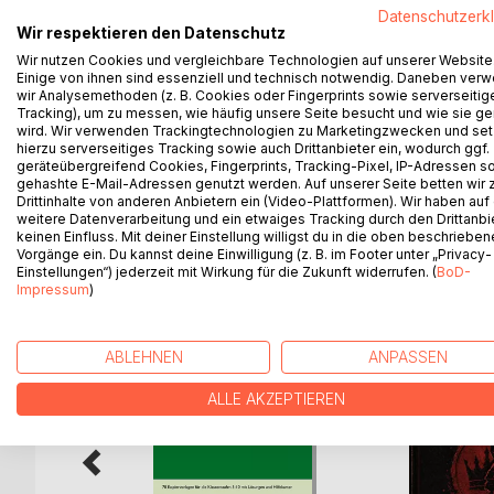
Unterrichtsmaterialiensammlung mit Unterrichtseins
Datenschutzerk
Wir respektieren den Datenschutz
Lernenden dadurch zur Auseinandersetzung mit de
Funktion dieser Sprachnormen anhand von konkret
Wir nutzen Cookies und vergleichbare Technologien auf unserer Website
Einige von ihnen sind essenziell und technisch notwendig. Daneben ver
Normen Unklarheiten und Missverständnisse hervorr
wir Analysemethoden (z. B. Cookies oder Fingerprints sowie serverseitig
texte, Krüppeltexte, eine Geschichte, ein Phanto
Tracking), um zu messen, wie häufig unsere Seite besucht und wie sie ge
für abwechselungsreiche Unterrichtseinstiege. Auf
wird. Wir verwenden Trackingtechnologien zu Marketingzwecken und se
hierzu serverseitiges Tracking sowie auch Drittanbieter ein, wodurch ggf.
die Kopiervorlagen ohne großen Vorbereitungsauf
geräteübergreifend Cookies, Fingerprints, Tracking-Pixel, IP-Adressen s
gehashte E-Mail-Adressen genutzt werden. Auf unserer Seite betten wir
Drittinhalte von anderen Anbietern ein (Video-Plattformen). Wir haben auf
weitere Datenverarbeitung und ein etwaiges Tracking durch den Drittanbi
keinen Einfluss. Mit deiner Einstellung willigst du in die oben beschriebe
WEITERE TITEL BEI
Bo
Vorgänge ein. Du kannst deine Einwilligung (z. B. im Footer unter „Privacy-
Einstellungen“) jederzeit mit Wirkung für die Zukunft widerrufen. (
BoD-
Impressum
)
ABLEHNEN
ANPASSEN
ALLE AKZEPTIEREN