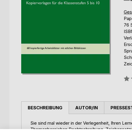
Gese
Pap
76 
ISB
Ver
Ersc
Spr
Sch
Zei
Bew
0%
BESCHREIBUNG
AUTOR/IN
PRESSES
Sie sind mal wieder in der Verlegenheit, Ihren L
Themenbereichen Rechtschreibung, Zeichensetzung