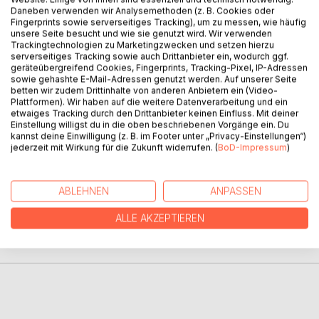
BESCHREIBUNG
Daneben verwenden wir Analysemethoden (z. B. Cookies oder
Fingerprints sowie serverseitiges Tracking), um zu messen, wie häufig
unsere Seite besucht und wie sie genutzt wird. Wir verwenden
Trackingtechnologien zu Marketingzwecken und setzen hierzu
Der Phönix Russlands wirft sich in die Flammen.
serverseitiges Tracking sowie auch Drittanbieter ein, wodurch ggf.
Doch hochverklärt aus seinem Feuerkranze
geräteübergreifend Cookies, Fingerprints, Tracking-Pixel, IP-Adressen
sowie gehashte E-Mail-Adressen genutzt werden. Auf unserer Seite
Wird er erstehn im frischen Jugendglanze,
betten wir zudem Drittinhalte von anderen Anbietern ein (Video-
Und Sankt Georg schwinget siegend seine Lanze.
Plattformen). Wir haben auf die weitere Datenverarbeitung und ein
etwaiges Tracking durch den Drittanbieter keinen Einfluss. Mit deiner
Einstellung willigst du in die oben beschriebenen Vorgänge ein. Du
Theodor Körner, 1813
kannst deine Einwilligung (z. B. im Footer unter „Privacy-Einstellungen“)
jederzeit mit Wirkung für die Zukunft widerrufen. (
BoD-Impressum
)
AUTOR/IN
ABLEHNEN
ANPASSEN
PRESSESTIMMEN
ALLE AKZEPTIEREN
REZENSIONEN