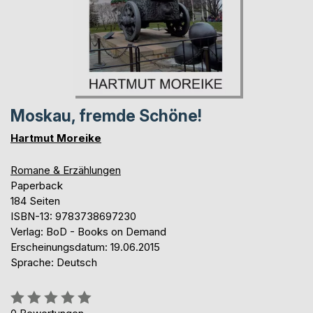
Moskau, fremde Schöne!
Hartmut Moreike
Romane & Erzählungen
Paperback
184 Seiten
ISBN-13: 9783738697230
Verlag: BoD - Books on Demand
Erscheinungsdatum: 19.06.2015
Sprache: Deutsch
Bewertung::
0%