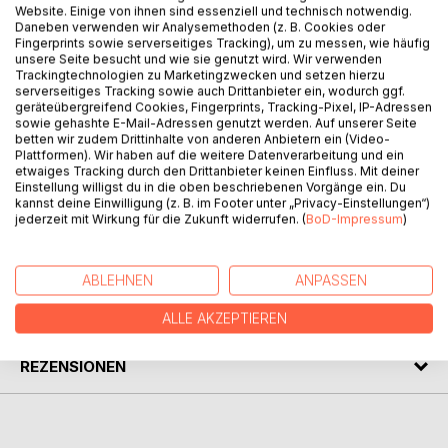
Website. Einige von ihnen sind essenziell und technisch notwendig.
Daneben verwenden wir Analysemethoden (z. B. Cookies oder
Ein Rees – eine kleine versponnene Geschichte über
Fingerprints sowie serverseitiges Tracking), um zu messen, wie häufig
Moses.
unsere Seite besucht und wie sie genutzt wird. Wir verwenden
Trackingtechnologien zu Marketingzwecken und setzen hierzu
serverseitiges Tracking sowie auch Drittanbieter ein, wodurch ggf.
Moses? Den meint man doch aus der Bibel zu kennen.
geräteübergreifend Cookies, Fingerprints, Tracking-Pixel, IP-Adressen
Aber unser Moses kommt nicht aus Ägypten, sondern ist
sowie gehashte E-Mail-Adressen genutzt werden. Auf unserer Seite
an der deutschen Nordseeküste aufgewachsen! Jawoll!
betten wir zudem Drittinhalte von anderen Anbietern ein (Video-
Plattformen). Wir haben auf die weitere Datenverarbeitung und ein
Und wie sich das für einen richtigen norddeutschen Jung´
etwaiges Tracking durch den Drittanbieter keinen Einfluss. Mit deiner
so gehört, hat er eine Menge erlebt.... Doch Achtung: es
Einstellung willigst du in die oben beschriebenen Vorgänge ein. Du
könnte auch ein bisschen Seemannsgarn dabei sein…
kannst deine Einwilligung (z. B. im Footer unter „Privacy-Einstellungen“)
jederzeit mit Wirkung für die Zukunft widerrufen. (
BoD-Impressum
)
AUTOR/IN
ABLEHNEN
ANPASSEN
PRESSESTIMMEN
ALLE AKZEPTIEREN
REZENSIONEN