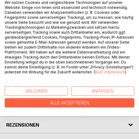
Haiku heute ist ein Projekt zur Förderung des
Wir nutzen Cookies und vergleichbare Technologien auf unserer
Website. Einige von ihnen sind essenziell und technisch notwendig.
deutschsprachigen Kurzgedichts. Die Netzpräsenz erstellt
Daneben verwenden wir Analysemethoden (z. B. Cookies oder
aus der Vielzahl an eingereichten Texten jeden Monat eine
Fingerprints sowie serverseitiges Tracking), um zu messen, wie häufig
Auswahl nach literarischen Gesichtspunkten. Die
unsere Seite besucht und wie sie genutzt wird. Wir verwenden
Trackingtechnologien zu Marketingzwecken und setzen hierzu
Jahrbücher, von denen hier das sechzehnte vorliegt,
serverseitiges Tracking sowie auch Drittanbieter ein, wodurch ggf.
versammeln davon die interessantesten Haiku jedes
geräteübergreifend Cookies, Fingerprints, Tracking-Pixel, IP-Adressen
Jahres. Zusätzlich werden speziell für das Jahrbuch
sowie gehashte E-Mail-Adressen genutzt werden. Auf unserer Seite
betten wir zudem Drittinhalte von anderen Anbietern ein (Video-
eingereichte Haiku aufgenommen. Das Jahrbuch
Plattformen). Wir haben auf die weitere Datenverarbeitung und ein
berücksichtigt dabei ausdrücklich auch bereits anderweitig
etwaiges Tracking durch den Drittanbieter keinen Einfluss. Mit deiner
veröffentlichte Texte. Alle Beiträge eines Jahrbuchs sollten
Einstellung willigst du in die oben beschriebenen Vorgänge ein. Du
im jeweiligen Jahr entweder geschrieben oder aber
kannst deine Einwilligung (z. B. im Footer unter „Privacy-Einstellungen“)
jederzeit mit Wirkung für die Zukunft widerrufen. (
BoD-Impressum
)
erstveröffentlicht worden sein.
ABLEHNEN
ANPASSEN
AUTOR/IN
ALLE AKZEPTIEREN
PRESSESTIMMEN
REZENSIONEN