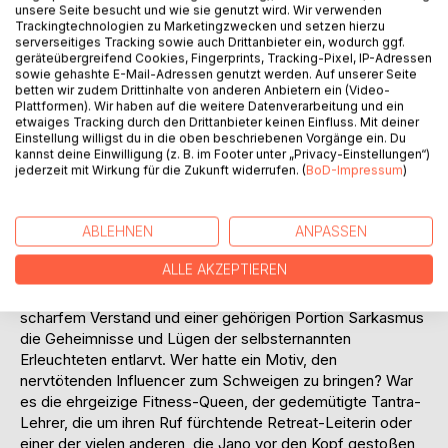
Gruppentherapie. Janos Talent, sich Feinde zu machen, ist
unsere Seite besucht und wie sie genutzt wird. Wir verwenden
unübertroffen - und so kommt es, wie es kommen muss:
Trackingtechnologien zu Marketingzwecken und setzen hierzu
serverseitiges Tracking sowie auch Drittanbieter ein, wodurch ggf.
Der Influencer stürzt während einer waghalsigen Yoga-
geräteübergreifend Cookies, Fingerprints, Tracking-Pixel, IP-Adressen
Performance von der Dachterrasse in den Tod.
sowie gehashte E-Mail-Adressen genutzt werden. Auf unserer Seite
betten wir zudem Drittinhalte von anderen Anbietern ein (Video-
Während die lokale Polizei den Fall eilig als "tragischen
Plattformen). Wir haben auf die weitere Datenverarbeitung und ein
etwaiges Tracking durch den Drittanbieter keinen Einfluss. Mit deiner
Unfall" abtut, ist Ernas legendärer Spürsinn sofort alarmiert.
Einstellung willigst du in die oben beschriebenen Vorgänge ein. Du
Zu viele Ungereimtheiten, zu viele Verdächtige mit
kannst deine Einwilligung (z. B. im Footer unter „Privacy-Einstellungen“)
handfesten Motiven und zu viel aufgesetzte Harmonie
jederzeit mit Wirkung für die Zukunft widerrufen. (
BoD-Impressum
)
lassen die alte Kriminalerin nicht ruhen. Fest entschlossen,
die Wahrheit hinter der glänzenden Fassade des "Alpen-
ABLEHNEN
ANPASSEN
Zen" aufzudecken, beginnt Erna ihre eigenen,
unkonventionellen Ermittlungen.
ALLE AKZEPTIEREN
Begleiten Sie Erna Gruber, wie sie mit trockenem Witz,
scharfem Verstand und einer gehörigen Portion Sarkasmus
die Geheimnisse und Lügen der selbsternannten
Erleuchteten entlarvt. Wer hatte ein Motiv, den
nervtötenden Influencer zum Schweigen zu bringen? War
es die ehrgeizige Fitness-Queen, der gedemütigte Tantra-
Lehrer, die um ihren Ruf fürchtende Retreat-Leiterin oder
einer der vielen anderen, die Jano vor den Kopf gestoßen