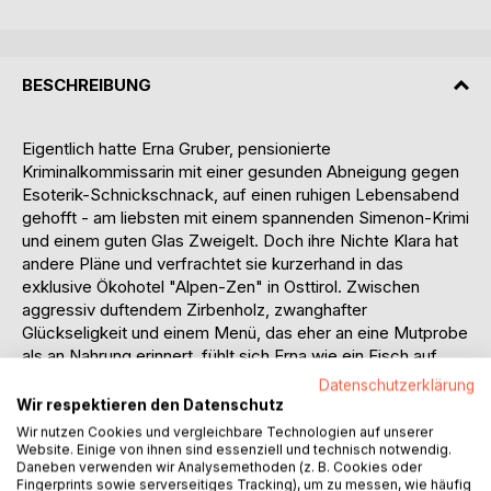
BESCHREIBUNG
Eigentlich hatte Erna Gruber, pensionierte
Kriminalkommissarin mit einer gesunden Abneigung gegen
Esoterik-Schnickschnack, auf einen ruhigen Lebensabend
gehofft - am liebsten mit einem spannenden Simenon-Krimi
und einem guten Glas Zweigelt. Doch ihre Nichte Klara hat
andere Pläne und verfrachtet sie kurzerhand in das
exklusive Ökohotel "Alpen-Zen" in Osttirol. Zwischen
aggressiv duftendem Zirbenholz, zwanghafter
Glückseligkeit und einem Menü, das eher an eine Mutprobe
als an Nahrung erinnert, fühlt sich Erna wie ein Fisch auf
dem Trockenen.
Datenschutzerklärung
Wir respektieren den Datenschutz
Die bunte Truppe der Retreat-Teilnehmer, angeführt vom
Wir nutzen Cookies und vergleichbare Technologien auf unserer
schillernden, aber unausstehlichen Social-Media-Guru Jano
Website. Einige von ihnen sind essenziell und technisch notwendig.
Daneben verwenden wir Analysemethoden (z. B. Cookies oder
Goldmann, bietet mehr Konfliktpotenzial als jede
Fingerprints sowie serverseitiges Tracking), um zu messen, wie häufig