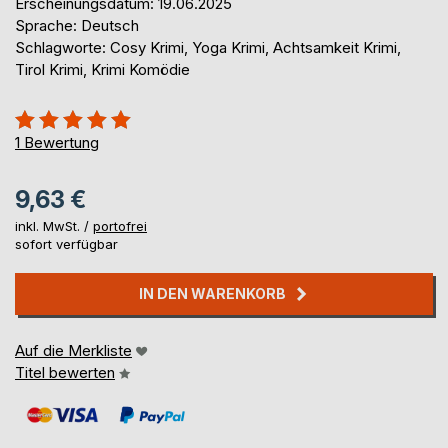
Erscheinungsdatum: 19.06.2025
Sprache: Deutsch
Schlagworte: Cosy Krimi, Yoga Krimi, Achtsamkeit Krimi,
Tirol Krimi, Krimi Komödie
Bewertung::
100%
1
Bewertung
9,63 €
inkl. MwSt. /
portofrei
sofort verfügbar
IN DEN WARENKORB
Auf die Merkliste
Titel bewerten