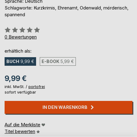
Sprache: Deutsch
Schlagworte: Kurzkrimis, Ehrenamt, Odenwald, mörderisch,
spannend
Bewertung::
0%
0
Bewertungen
erhältlich als:
BUCH
9,99 €
E-BOOK
5,99 €
9,99 €
inkl. MwSt. /
portofrei
sofort verfügbar
IN DEN WARENKORB
Auf die Merkliste
Titel bewerten