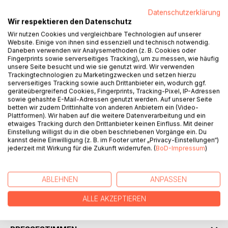
Datenschutzerklärung
Wir respektieren den Datenschutz
Wir nutzen Cookies und vergleichbare Technologien auf unserer
Website. Einige von ihnen sind essenziell und technisch notwendig.
Daneben verwenden wir Analysemethoden (z. B. Cookies oder
Fingerprints sowie serverseitiges Tracking), um zu messen, wie häufig
unsere Seite besucht und wie sie genutzt wird. Wir verwenden
BESCHREIBUNG
Trackingtechnologien zu Marketingzwecken und setzen hierzu
serverseitiges Tracking sowie auch Drittanbieter ein, wodurch ggf.
geräteübergreifend Cookies, Fingerprints, Tracking-Pixel, IP-Adressen
Ehrenamtliche übernehmen riskante Aufgaben. Das ist nicht
sowie gehashte E-Mail-Adressen genutzt werden. Auf unserer Seite
betten wir zudem Drittinhalte von anderen Anbietern ein (Video-
nur den freiwilligen Helfer/innen der Feuerwehr bewusst.
Plattformen). Wir haben auf die weitere Datenverarbeitung und ein
etwaiges Tracking durch den Drittanbieter keinen Einfluss. Mit deiner
Krimi-Anthologie mit den 30 bestbewerteten Krimi-
Einstellung willigst du in die oben beschriebenen Vorgänge ein. Du
Beiträgen des Erwachsenen- und die Siegerbeiträge der
kannst deine Einwilligung (z. B. im Footer unter „Privacy-Einstellungen“)
jederzeit mit Wirkung für die Zukunft widerrufen. (
BoD-Impressum
)
jeweiligen Alterskategorien des Jugend-
Schreibwettbewerbes des Odenwaldkreises 2024 zum
Thema RISIKO@Ehrenamt.
ABLEHNEN
ANPASSEN
ALLE AKZEPTIEREN
AUTOR/IN