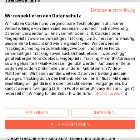
Titel bewerten
Datenschutzerklärung
Wir respektieren den Datenschutz
Wir nutzen Cookies und vergleichbare Technologien auf unserer
Website. Einige von ihnen sind essenziell und technisch notwendig.
Daneben verwenden wir Analysemethoden (z. B. Cookies oder
Fingerprints sowie serverseitiges Tracking), um zu messen, wie häufig
unsere Seite besucht und wie sie genutzt wird. Wir verwenden
BESCHREIBUNG
Trackingtechnologien zu Marketingzwecken und setzen hierzu
serverseitiges Tracking sowie auch Drittanbieter ein, wodurch ggf.
geräteübergreifend Cookies, Fingerprints, Tracking-Pixel, IP-Adressen
sowie gehashte E-Mail-Adressen genutzt werden. Auf unserer Seite
Elf Geschichten. Elf Situationen, die harmlos beginnen und
betten wir zudem Drittinhalte von anderen Anbietern ein (Video-
nicht sauber enden.
Plattformen). Wir haben auf die weitere Datenverarbeitung und ein
etwaiges Tracking durch den Drittanbieter keinen Einfluss. Mit deiner
Einstellung willigst du in die oben beschriebenen Vorgänge ein. Du
In Mordlust Love Kills (Maybe) geht es um Begehren,
kannst deine Einwilligung (z. B. im Footer unter „Privacy-Einstellungen“)
Eifersucht und die kleinen Entscheidungen, die man später
jederzeit mit Wirkung für die Zukunft widerrufen. (
BoD-Impressum
)
nicht mehr zurücknimmt. Ein Blick zu viel. Ein Satz zur
falschen Zeit. Ein Moment, in dem Nähe plötzlich kippt. Die
Schauplätze sind nah und echt. Ein Treppenhaus, das nach
ABLEHNEN
ANPASSEN
Bohnerwachs riecht. Ein Zirkuszelt im Wind. Ein See, der
ALLE AKZEPTIEREN
alles schluckt, was man ihm anvertraut.
Diese Geschichten sind kurz, direkt und düster. Sie