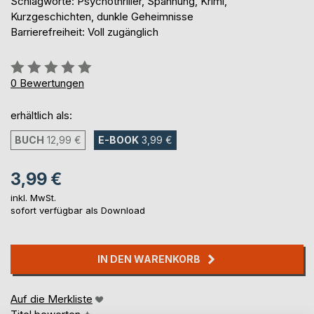
Schlagworte: Psychothriller, Spannung, Krimi,
Kurzgeschichten, dunkle Geheimnisse
Barrierefreiheit: Voll zugänglich
Bewertung::
0%
0
Bewertungen
erhältlich als:
BUCH
12,99 €
E-BOOK
3,99 €
3,99 €
inkl. MwSt.
sofort verfügbar als Download
IN DEN WARENKORB
Auf die Merkliste